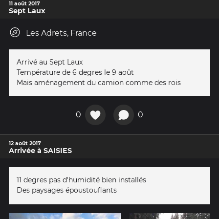
11 août 2017
Sept Laux
Les Adrets, France
Arrivé au Sept Laux
Température de 6 degres le 9 août
Mais aménagement du camion comme des rois
0
0
12 août 2017
Arrivée à SAISIES
11 degres pas d'humidité bien installés
Des paysages époustouflants