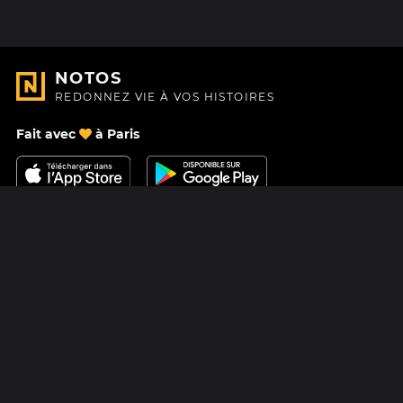
NOTOS
REDONNEZ VIE À VOS HISTOIRES
Fait avec
à Paris
Nous contacter
Centre d'aide
À Propos
Blog
Feuille de route
Tarifs
Mastodon
Carte cadeau Notos
Facebook
Confidentialité
Instagram
Mentions légales