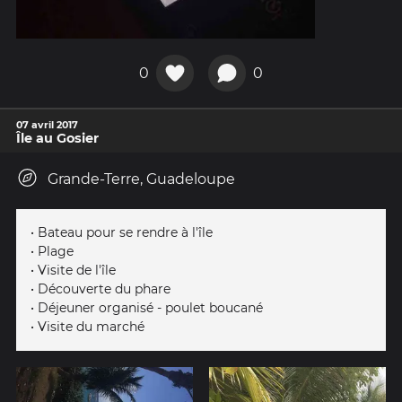
0
0
07 avril 2017
Île au Gosier
Grande-Terre, Guadeloupe
• Bateau pour se rendre à l'île
• Plage
• Visite de l'île
• Découverte du phare
• Déjeuner organisé - poulet boucané
• Visite du marché