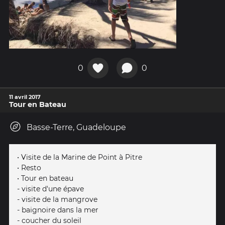
0
0
11 avril 2017
Tour en Bateau
Basse-Terre, Guadeloupe
• Visite de la Marine de Point à Pitre
• Resto
• Tour en bateau
- visite d'une épave
- visite de la mangrove
- baignoire dans la mer
- coucher du soleil