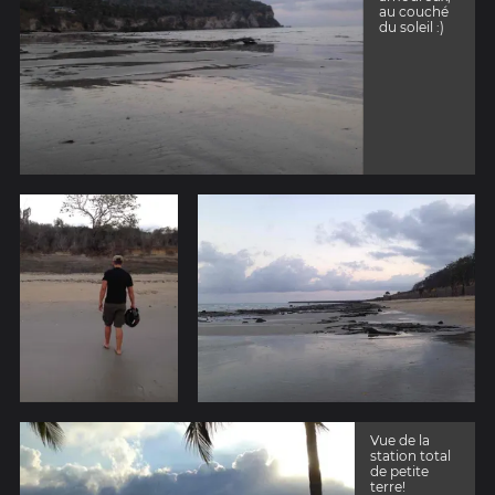
s'aventure
au couché
chez nous
du soleil :)
Krokmou!
Vue de la
station total
de petite
terre!