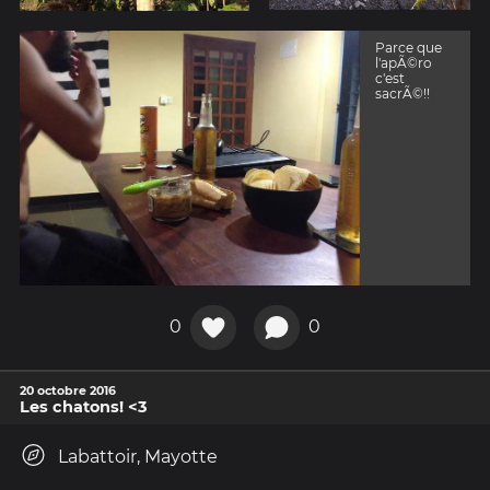
Parce que
l'apÃ©ro
c'est
sacrÃ©!!
0
0
20 octobre 2016
Les chatons! <3
Labattoir, Mayotte