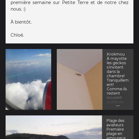
première semaine sur Petite Terre et de notre chez
nous. :)
À bientôt.
Chloé.
Krokmou
À mayotte
les geckos
s'invitent
dans la
chambre!
Tranquillem
ent!
Comme ils
restent
souvent
quelques
...
jours avant
de trouver
le chemin
de la
Plage des
fenêtre on
aviateurs
a décidé de
Première
baptiser ce
plage en
qui
amoureux,