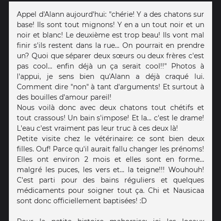
Appel d'Alann aujourd'hui: "chérie! Y a des chatons sur
base! Ils sont tout mignons! Y en a un tout noir et un
noir et blanc! Le deuxième est trop beau! Ils vont mal
finir s'ils restent dans la rue... On pourrait en prendre
un? Quoi que séparer deux sœurs ou deux frères c'est
pas cool... enfin déjà un ça serait cool!!" Photos à
l'appui, je sens bien qu'Alann a déjà craqué lui.
Comment dire "non" à tant d'arguments! Et surtout à
des bouilles d'amour pareil!
Nous voilà donc avec deux chatons tout chétifs et
tout crassous! Un bain s'impose! Et la... c'est le drame!
L'eau c'est vraiment pas leur truc à ces deux là!
Petite visite chez le vétérinaire: ce sont bien deux
filles. Ouf! Parce qu'il aurait fallu changer les prénoms!
Elles ont environ 2 mois et elles sont en forme...
malgré les puces, les vers et... la teigne!!! Wouhouh!
C'est parti pour des bains réguliers et quelques
médicaments pour soigner tout ça. Chi et Nausicaa
sont donc officiellement baptisées! :D