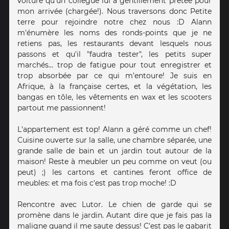
voiture qu'un collègue lui a gentillement prêtée pour
mon arrivée (chargée!). Nous traversons donc Petite
terre pour rejoindre notre chez nous :D Alann
m'énumère les noms des ronds-points que je ne
retiens pas, les restaurants devant lesquels nous
passons et qu'il "faudra tester", les petits super
marchés... trop de fatigue pour tout enregistrer et
trop absorbée par ce qui m’entoure! Je suis en
Afrique, à la française certes, et la végétation, les
bangas en tôle, les vêtements en wax et les scooters
partout me passionnent!
L'appartement est top! Alann a géré comme un chef!
Cuisine ouverte sur la salle, une chambre séparée, une
grande salle de bain et un jardin tout autour de la
maison! Reste à meubler un peu comme on veut (ou
peut) ;) les cartons et cantines feront office de
meubles: et ma fois c'est pas trop moche! :D
Rencontre avec Lutor. Le chien de garde qui se
promène dans le jardin. Autant dire que je fais pas la
maligne quand il me saute dessus! C'est pas le gabarit