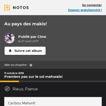
Se connecter
NOTOS
Essayez gratuitement !
Au pays des makis!
Publié par
Clow
le 27 août 2017
Suivre cet album
Aller au chapitre
11 octobre 2016
Premiers pas sur le sol mahorais!
Rieux, France
Caribou Mahoré!