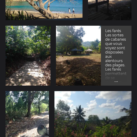
Les farés
Les sortes
de cabanes
que vous
voyez sont
disposées
aux
alentours
des plages.
Les farés
permettent
de se
...
rejoindre,
de manger,
de faire un
BBQ...
chose que
les
mahorais
semblé
apprécier le
dimanche!
:)