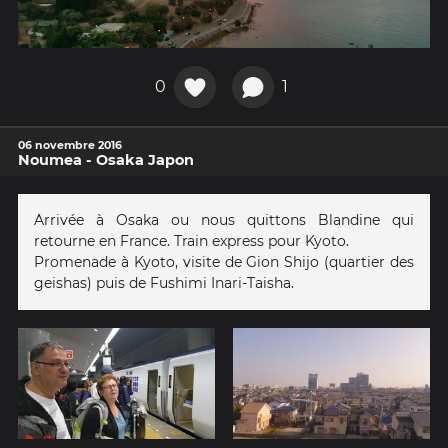
0
1
06 novembre 2016
Noumea - Osaka Japon
Arrivée à Osaka ou nous quittons Blandine qui
retourne en France. Train express pour Kyoto.
Promenade à Kyoto, visite de Gion Shijo (quartier des
geishas) puis de Fushimi Inari-Taisha.