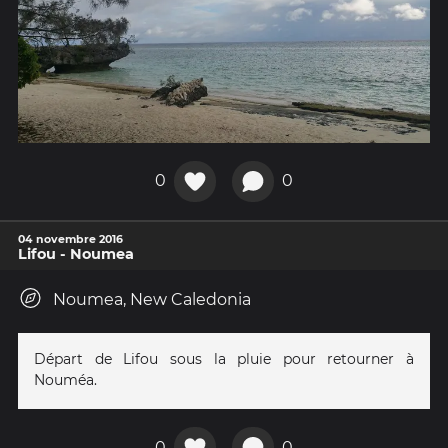
0
0
04 novembre 2016
Lifou - Noumea
Noumea, New Caledonia
Départ de Lifou sous la pluie pour retourner à
Nouméa.
0
0