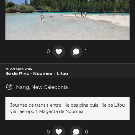
0
1
30 octobre 2016
Ile de Pins - Noumea - Lifou
Nang, New Caledonia
Journée de transit entre l'ile des pins puis l'île de Lifou
via l'aéroport Magenta de Nouméa.
0
0