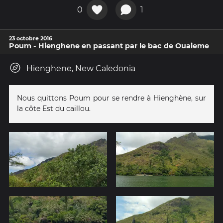
0
1
23 octobre 2016
Poum - Hienghene en passant par le bac de Ouaieme
Hienghene, New Caledonia
Nous quittons Poum pour se rendre à Hienghène, sur
la côte Est du caillou.