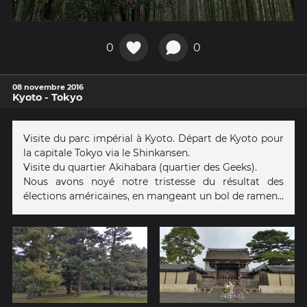
0
0
08 novembre 2016
Kyoto - Tokyo
Visite du parc impérial à Kyoto. Départ de Kyoto pour
la capitale Tokyo via le Shinkansen.
Visite du quartier Akihabara (quartier des Geeks).
Nous avons noyé notre tristesse du résultat des
élections américaines, en mangeant un bol de ramen...