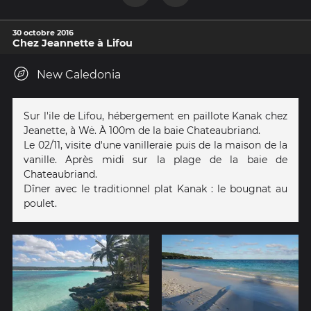
30 octobre 2016
Chez Jeannette à Lifou
New Caledonia
Sur l'ile de Lifou, hébergement en paillote Kanak chez
Jeanette, à Wė. À 100m de la baie Chateaubriand.
Le 02/11, visite d'une vanilleraie puis de la maison de la
vanille. Après midi sur la plage de la baie de
Chateaubriand.
Dîner avec le traditionnel plat Kanak : le bougnat au
poulet.