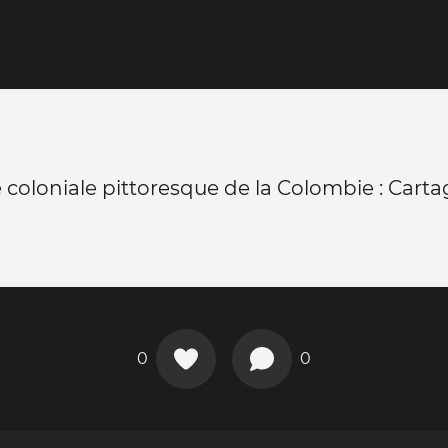
le coloniale pittoresque de la Colombie : Cart
0
0