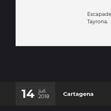
Escapade 
Tayrona.
14
juil.
Cartagena
2018