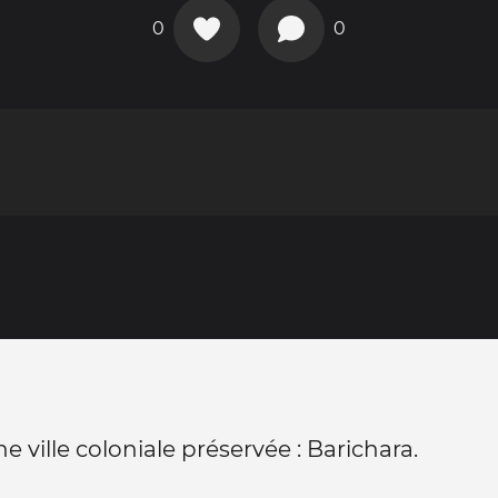
0
0
ne ville coloniale préservée : Barichara.