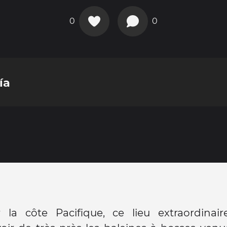
0
0
ía
r la côte Pacifique, ce lieu extraordinai