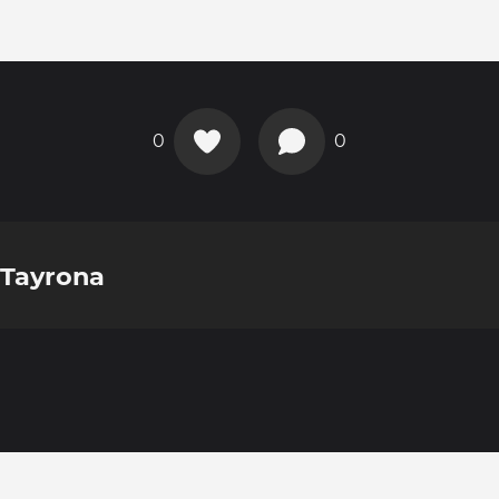
0
0
 Tayrona