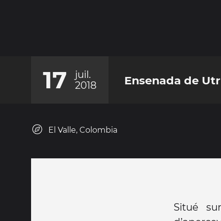
17
juil.
Ensenada de Utr
2018
El Valle, Colombia
Situé su