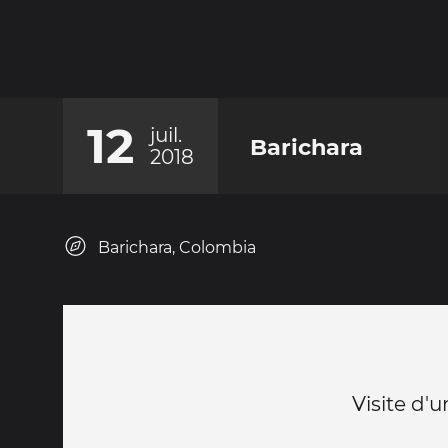
12
juil.
Barichara
2018
Barichara, Colombia
Visite d'u