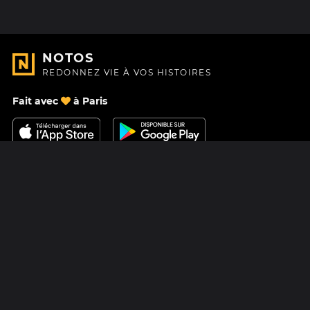
NOTOS
REDONNEZ VIE À VOS HISTOIRES
Fait avec
à Paris
Nous contacter
Centre d'aide
À Propos
Blog
Feuille de route
Tarifs
Mastodon
Carte cadeau Notos
Facebook
Confidentialité
Instagram
Mentions légales