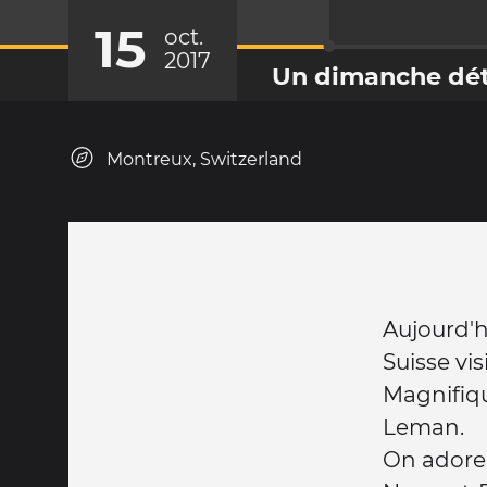
15
oct.
2017
Un dimanche dét
Montreux, Switzerland
Aujourd'h
Suisse vis
Magnifiqu
Leman.
On adore .