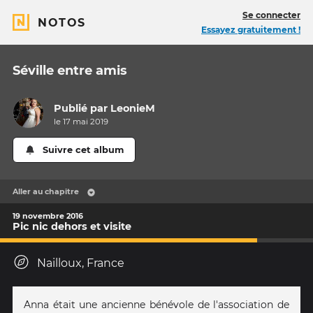
Se connecter
NOTOS
Essayez gratuitement !
Séville entre amis
Publié par
LeonieM
le 17 mai 2019
Suivre cet album
Aller au chapitre
19 novembre 2016
Pic nic dehors et visite
Nailloux, France
Anna était une ancienne bénévole de l'association de