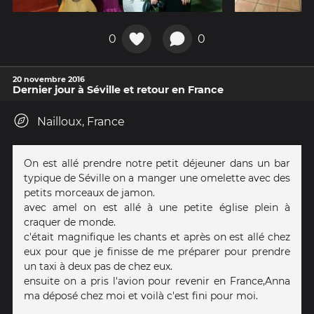
0
0
20 novembre 2016
Dernier jour à Séville et retour en France
Nailloux, France
On est allé prendre notre petit déjeuner dans un bar
typique de Séville on a manger une omelette avec des
petits morceaux de jamon.
avec amel on est allé à une petite église plein à
craquer de monde.
c'était magnifique les chants et après on est allé chez
eux pour que je finisse de me préparer pour prendre
un taxi à deux pas de chez eux.
ensuite on a pris l'avion pour revenir en France,Anna
ma déposé chez moi et voilà c'est fini pour moi.