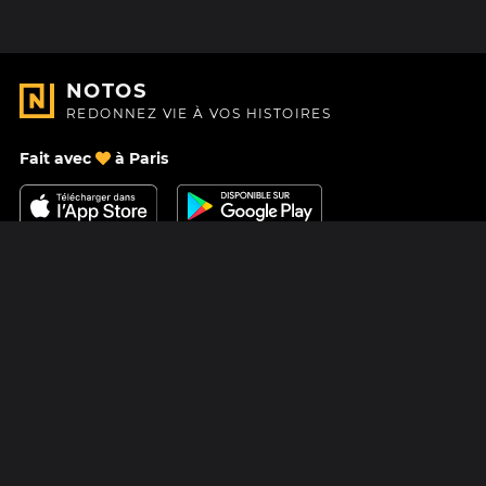
NOTOS
REDONNEZ VIE À VOS HISTOIRES
Fait avec
à Paris
Nous contacter
Centre d'aide
À Propos
Blog
Feuille de route
Tarifs
Mastodon
Carte cadeau Notos
Facebook
Confidentialité
Instagram
Mentions légales