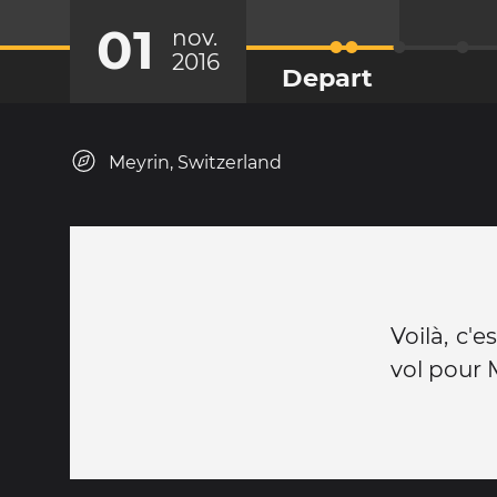
01
nov.
2016
Depart
Meyrin, Switzerland
Voilà, c'
vol pour 