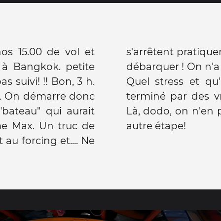
 à Bangkok. petite
ister aux touk touk.
suivi! !! Bon, 3 h.
on ! Ce soir on a
re. On démarre donc
hai. ..chaud chaud.
"bateau" qui aurait
 demain ce sera une
e Max. Un truc de
autre étape!
t au forcing et.... Ne