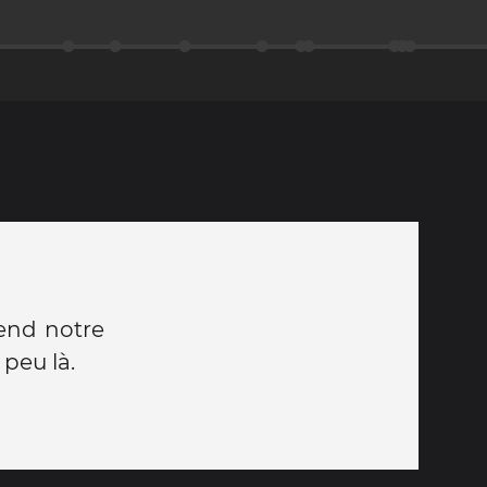
tend notre
peu là.