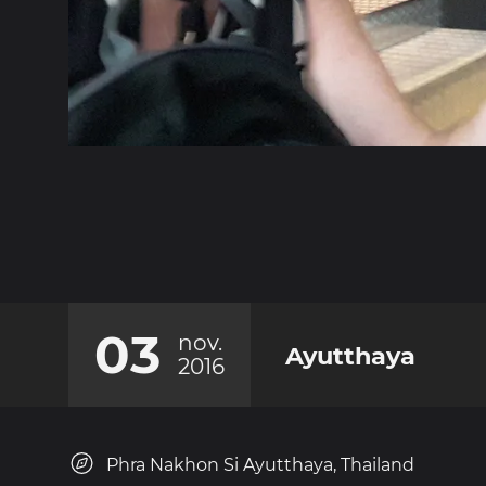
03
nov.
Ayutthaya
2016
Phra Nakhon Si Ayutthaya, Thailand