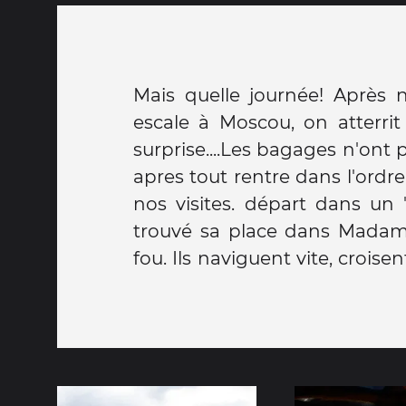
Mais quelle journée! Après nos 15.00 de vol et
s'arrêtent pratiquement pas pour embarquer ou
escale à Moscou, on atterrit
débarquer ! On n'a pas pu rés
surprise....Les bagages n'ont pas 
Quel stress et qu'elle polluti
apres tout rentre dans l'ord
terminé par des vrais plats t
nos visites. départ dans un 
Là, dodo, on n'en peut plus.
trouvé sa place dans Madam
fou. Ils naviguent vite, croisen