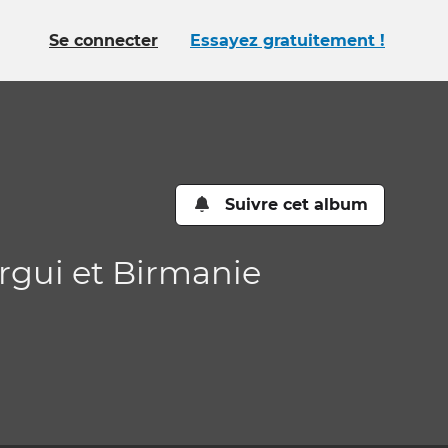
Se connecter
Essayez gratuitement !
Suivre cet album
rgui et Birmanie