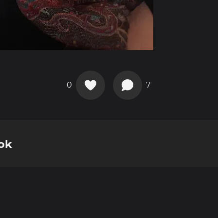
0
7
kok