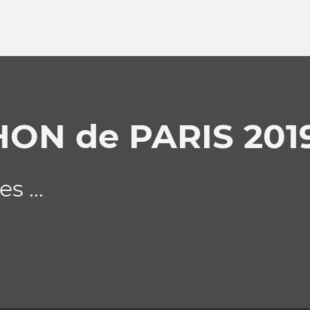
HON de PARIS 201
s ...