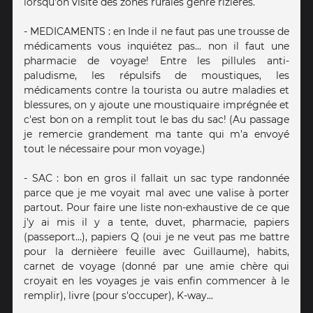
lorsqu'on visite des zones rurales genre rizières.
- MEDICAMENTS : en Inde il ne faut pas une trousse de
médicaments vous inquiétez pas... non il faut une
pharmacie de voyage! Entre les pillules anti-
paludisme, les répulsifs de moustiques, les
médicaments contre la tourista ou autre maladies et
blessures, on y ajoute une moustiquaire imprégnée et
c'est bon on a remplit tout le bas du sac! (Au passage
je remercie grandement ma tante qui m'a envoyé
tout le nécessaire pour mon voyage.)
- SAC : bon en gros il fallait un sac type randonnée
parce que je me voyait mal avec une valise à porter
partout. Pour faire une liste non-exhaustive de ce que
j'y ai mis il y a tente, duvet, pharmacie, papiers
(passeport...), papiers Q (oui je ne veut pas me battre
pour la dernièere feuille avec Guillaume), habits,
carnet de voyage (donné par une amie chère qui
croyait en les voyages je vais enfin commencer à le
remplir), livre (pour s'occuper), K-way...