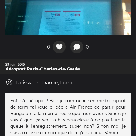
0
0
29 juin 2015
Aéroport Paris-Charles-de-Gaule
Roissy-en-France, France
Enfin à l'aéroport! Bon je commence en me trompant
de terminal (quelle idée à Air France de partir pour
Bangalore à la même heure que mon avion). Sinon je
sais à quoi ça sert la business class: à ne pas faire la
queue à l'enregistrement, super non? Sinon moi je
suis en classe économique donc j'en ai pour 30min...