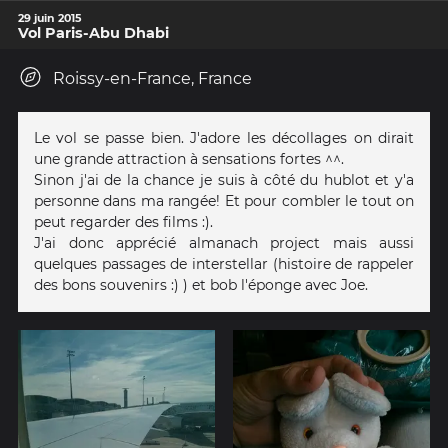
29 juin 2015
Vol Paris-Abu Dhabi
Roissy-en-France, France
Le vol se passe bien. J'adore les décollages on dirait
une grande attraction à sensations fortes ^^.
Sinon j'ai de la chance je suis à côté du hublot et y'a
personne dans ma rangée! Et pour combler le tout on
peut regarder des films :).
J'ai donc apprécié almanach project mais aussi
quelques passages de interstellar (histoire de rappeler
des bons souvenirs :) ) et bob l'éponge avec Joe.