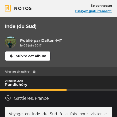
Se connecter
NOTOS
Essayez gratuitement !
Inde (du Sud)
Publié par
Dalton-MT
le 08 juin 2017
Suivre cet album
Aller au chapitre
01 juillet 2015
Pondichéry
Gattières, France
Voyage en Inde du Sud à la fois pour visiter et