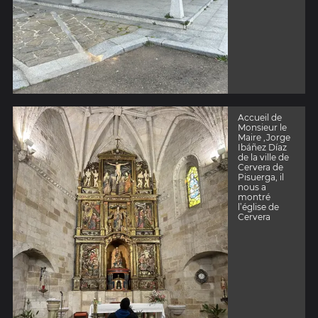
Accueil de
Monsieur le
Maire ,Jorge
Ibáñez Díaz
de la ville de
Cervera de
Pisuerga, il
nous a
montré
l’église de
Cervera