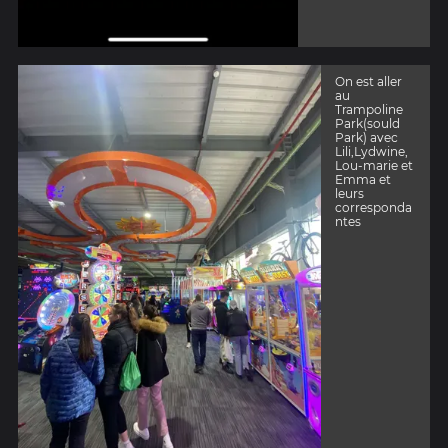
On est aller
au
Trampoline
Park(sould
Park) avec
Lili,Lydwine,
Lou-marie et
Emma et
leurs
corresponda
ntes