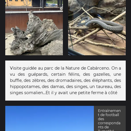
Visite guidée au parc de la Nature de Cabárceno. On a
vu des guépards, certain félins, des gazelles, une
buffle, des zèbres, des dromadaires, des éléphants, des
hippopotames, des damas, des singes, un taureau, des
singes somalien…Et il y avait une petite ferme à côté
Entraînemen
t de football
des
corresponda
nts de