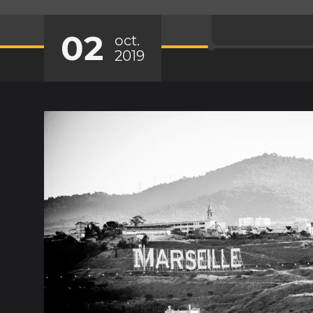
02
oct.
2019