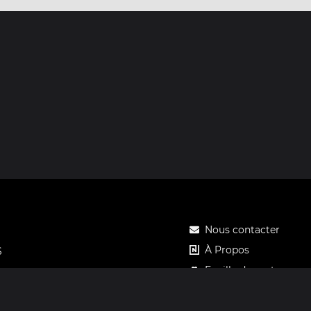
Nous contacter
À Propos
S
Feuille de route
Tarifs
Carte cadeau Notos