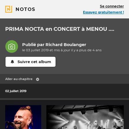
Se connecter
NOTOS
Essayez gratuitement !
PRIMA NOCTA en CONCERT à MENOU ....
Publié par
Richard Boulanger
le 03 juillet 2019 et mis à jour il y a
plus de 4 ans
Suivre cet album
Aller au chapitre
02 juillet 2019