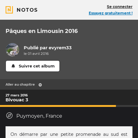
Se connecter
NOTOS
Essayez gratuitement !
Pâques en Limousin 2016
Publié par
evyrem33
le 01 avril 2016
Suivre cet album
Aller au chapitre
27 mars 2016
Bivouac 3
Puymoyen, France
On démarre par une petite promenade au sud est