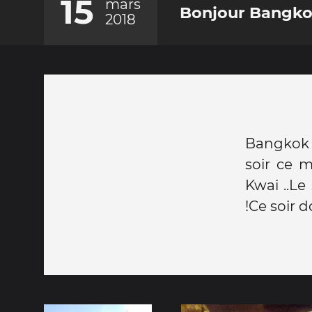
15
mars
Bonjour Bangk
2018
Bangkok s
soir ce m
Kwai ..Le 
!Ce soir 