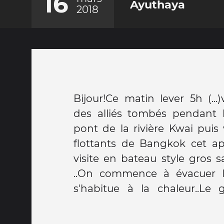
16
Ayuthaya
2018
Bijour!Ce matin lever 5h (...
ras..Ce soir gros apero sur lat
des alliés tombés pendant 
fleuve..grillons ,geckos. .
pont de la rivière Kwai puis
recevrez ,la connexion était 
flottants de Bangkok cet après midi Ayuthaya
vous me le direz sur whatsap .On pense à vous
visite en bateau style gros 
bisous. .Je vous envoie un 
..On commence à évacuer le décalage et on
s'habitue à la chaleur..Le