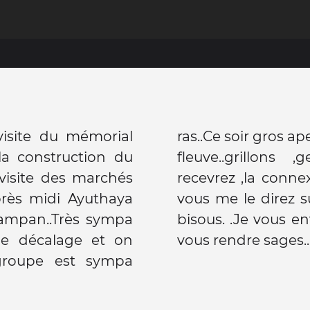
)visite du mémorial
errasse au dessus du
la construction du
.j'espère que vous
 visite des marchés
impossible hier soir
sampan..Très sympa
grand Bouddha pour
 groupe est sympa