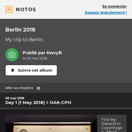
Se connecter
NOTOS
Essayez gratuitement !
Berlin 2018
My trip to Berlin
Publié par
KwvyB
le 05 mai 2018
Suivre cet album
Aller au chapitre
05 mai 2018
Day 1 (1 May 2018) = OAK-CPH
First leg:
Oakland to
Copenhage
n. Which