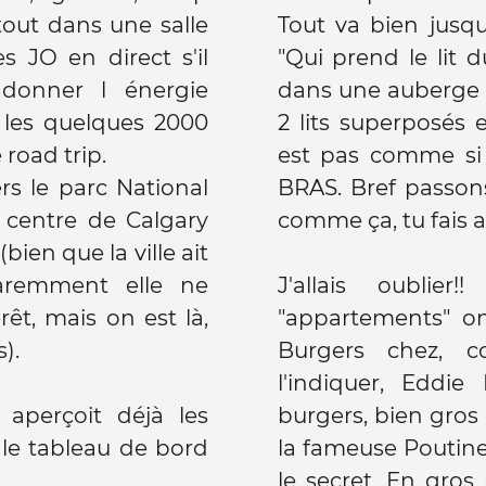
 tout dans une salle
Tout va bien jusqu'
s JO en direct s'il
"Qui prend le lit
donner l énergie
dans une auberge 
les quelques 2000
2 lits superposés
road trip.
est pas comme si
rs le parc National
BRAS. Bref passons
e centre de Calgary
comme ça, tu fais a
bien que la ville ait
aremment elle ne
J'allais oublie
êt, mais on est là,
"appartements" o
).
Burgers chez,
l'indiquer, Eddie
 aperçoit déjà les
burgers, bien gro
t le tableau de bord
la fameuse Poutine
le secret. En gros 