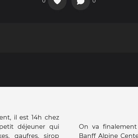
0
0
nt, il est 14h chez
etit déjeuner qui
On va finalement 
s, gaufres, sirop
Banff Alpine Cente