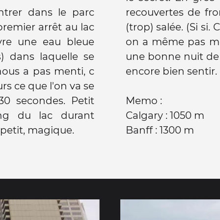
trer dans le parc
recouvertes de fr
premier arrêt au lac
(trop) salée. (Si si
re une eau bleue
on a même pas mang
s) dans laquelle se
une bonne nuit de 1
nous a pas menti, c
encore bien sentir.
urs ce que l'on va se
30 secondes. Petit
Memo :
ng du lac durant
Calgary : 1050 m
à petit, magique.
Banff : 1300 m