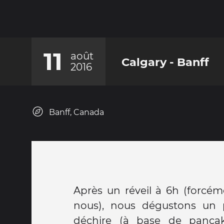
11
août
Calgary - Banff
2016
Banff, Canada
Après un réveil à 6h (forcéme
nous), nous dégustons un p
déchire (à base de pancake