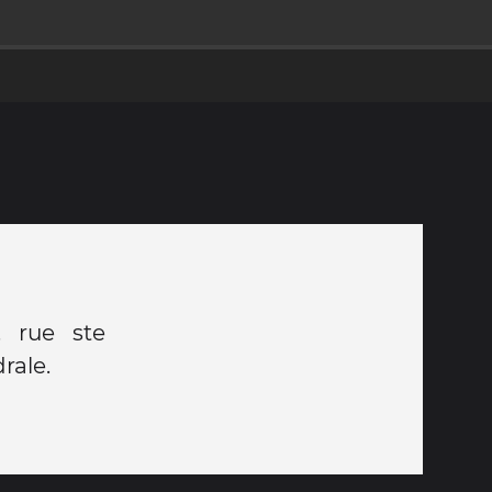
. rue ste
rale.