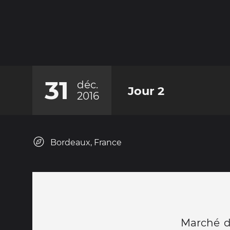
31
déc.
Jour 2
2016
Bordeaux, France
Marché de