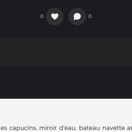
0
0
s capucins. miroir d'eau. bateau navette ar