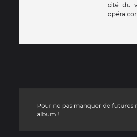
cité du 
opéra corr
Pour ne pas manquer de futures mi
album !