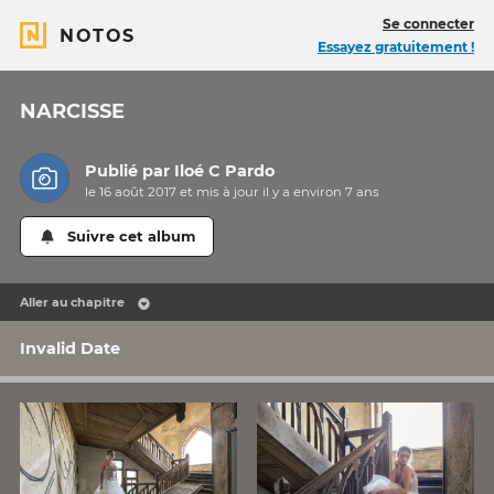
Se connecter
NOTOS
Essayez gratuitement !
NARCISSE
Publié par
Iloé C Pardo
le 16 août 2017 et mis à jour il y a
environ 7 ans
Suivre cet album
Aller au chapitre
Invalid Date