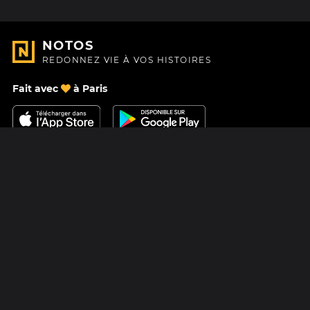
NOTOS
REDONNEZ VIE À VOS HISTOIRES
Fait avec
à Paris
Nous contacter
Centre d'aide
À Propos
Blog
Feuille de route
Tarifs
Mastodon
Carte cadeau Notos
Facebook
Confidentialité
Instagram
Mentions légales
CGV