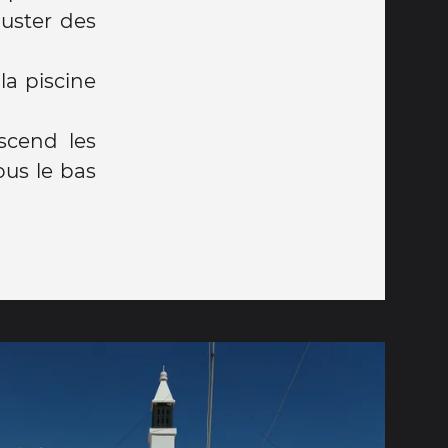
guster des
la piscine
scend les
ous le bas