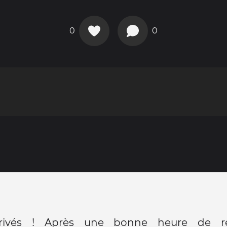
0
0
rrivés ! Après une bonne heure de r