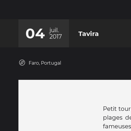
04
juil.
Tavira
2017
Faro, Portugal
Petit tour
plages de
fameuses 