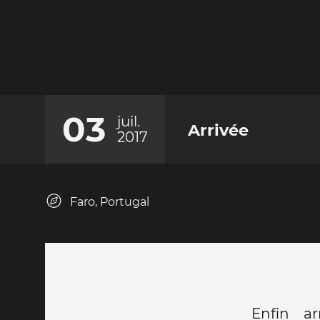
03
juil.
Arrivée
2017
Faro, Portugal
Enfin a