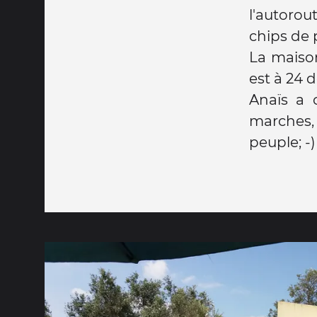
l'autorou
chips de 
La maison
est à 24 d
Anaïs a 
marches, 
peuple; -)