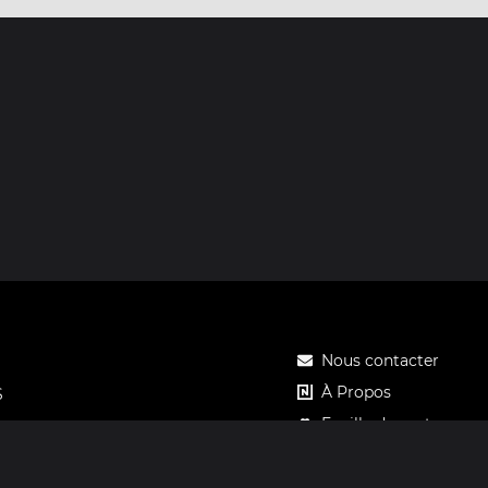
Nous contacter
À Propos
S
Feuille de route
Tarifs
Carte cadeau Notos