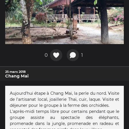
0
1
25 mars 2018
Chang Mai
Aujourd'hui étape à Chang Mai, la perle du nord. Visite
de l'artisanat local, joaillerie Thaï, cuir, laque. Visite et
déjeuner pour le groupe à la ferme des orchidées.
L'après-midi temps libre pour certains pendant que le
groupe assiste au spectacle des éléphants,
promenade dans la jungle, promenade en radeau et