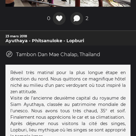
0
2
23 mars 2018
Ayuthaya - Phitsanuloke - Lopburi
Tambon Dan Mae Chalap, Thailand
Réveil très matinal pour la plus longue étape en
direction du nord. Nous quittons ce magnifique hôtel
niché au milieu d'un parc verdoyant où tout inspiré la
zen attitude.
Visite de l'ancienne deuxième capital du royaume de
Siam Ayuthaya, classée au patrimoine mondiale de
l'unesco. Nous avons tous très chaud, 35° et soif.
Finalement nous apprécions le car et sa climatisation.
Après déjeuner nous visitons la cité des singes,
Lopburi, lieu mythique où les singes se sont approprié