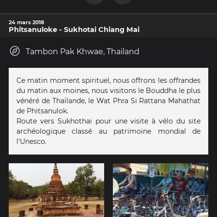
24 mars 2018
Phitsanuloke - Sukhotai Chiang Mai
Tambon Pak Khwae, Thailand
Ce matin moment spirituel, nous offrons les offrandes
du matin aux moines, nous visitons le Bouddha le plus
vénéré de Thaïlande, le Wat Phra Si Rattana Mahathat
de Phitsanulok.
Route vers Sukhothai pour une visite à vélo du site
archéologique classé au patrimoine mondial de
l'Unesco.