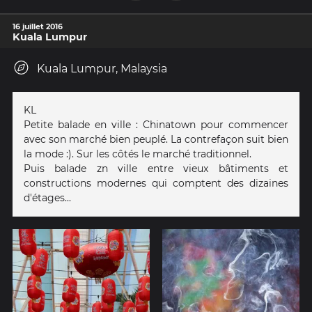
16 juillet 2016
Kuala Lumpur
Kuala Lumpur, Malaysia
KL
Petite balade en ville : Chinatown pour commencer
avec son marché bien peuplé. La contrefaçon suit bien
la mode :). Sur les côtés le marché traditionnel.
Puis balade zn ville entre vieux bâtiments et
constructions modernes qui comptent des dizaines
d'étages...