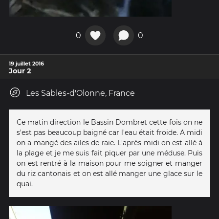
0
0
19 juillet 2016
Jour 2
Les Sables-d'Olonne, France
Ce matin direction le Bassin Dombret cette fois on ne
s'est pas beaucoup baigné car l'eau était froide. A midi
on a mangé des ailes de raie. L'après-midi on est allé à
la plage et je me suis fait piquer par une méduse. Puis
on est rentré à la maison pour me soigner et manger
du riz cantonais et on est allé manger une glace sur le
quai.