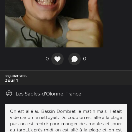
0
0
18 juillet 2016
Jour 1
Les Sables-d'Olonne, France
On est allé au Bassin Dombret le matin mais il était
vide car on le nettoyait. Du coup on est allé à la plage
puis on est rentré pour manger des moules et jouer
au tarot.L'après-midi on est allé à la plage et on est