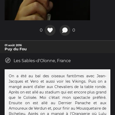
0
0
01 août 2016
Puy du Fou
Les Sables-d'Olonne, France
On a été au bal des oiseaux fantômes avec Jean-
Jacques et Vero et aussi voir les Vikings. Puis on a
mangé avant d'aller aux Chevaliers de la table ronde.
Après on est allé au stadium qui est encore plus grand
que le Colisée. Moi c'était mon spectacle préféré.
Ensuite on est allé au Dernier Panache et aux
Amoureux de Verdun et, pour finir au Mousquetaire de
Richelieu. Après on a mangé à l'Orangerie où Lulu