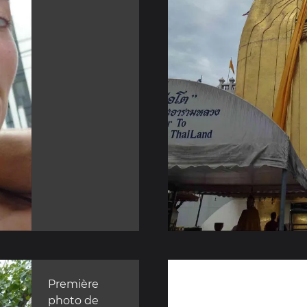
Première
photo de