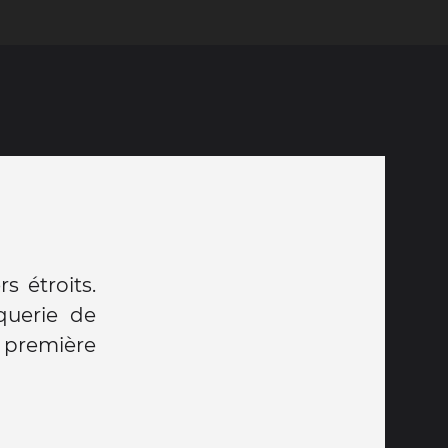
s étroits.
querie de
 première