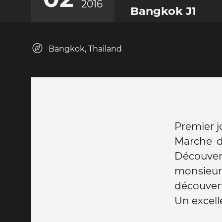
2016
Bangkok J1
Bangkok, Thailand
Premier j
Marche de
Découver
monsieur
découverte
Un excel