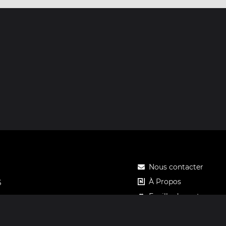
Nous contacter
À Propos
S
Feuille de route
Tarifs
Carte cadeau Notos