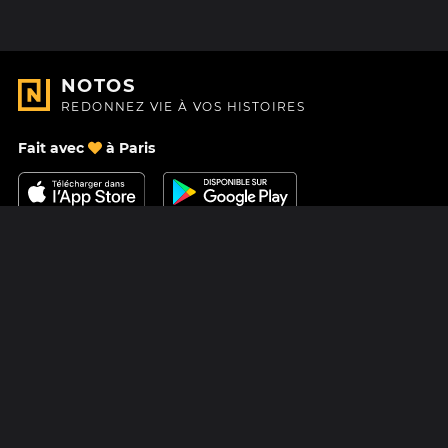
NOTOS
REDONNEZ VIE À VOS HISTOIRES
Fait avec
à Paris
Nous contacter
Centre d'aide
À Propos
Blog
Feuille de route
Tarifs
Mastodon
Carte cadeau Notos
Facebook
Confidentialité
Instagram
Mentions légales