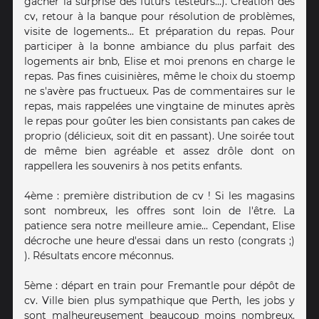
gâcher la surprise des futurs testeurs...). Création des
cv, retour à la banque pour résolution de problèmes,
visite de logements... Et préparation du repas. Pour
participer à la bonne ambiance du plus parfait des
logements air bnb, Elise et moi prenons en charge le
repas. Pas fines cuisinières, même le choix du stoemp
ne s'avère pas fructueux. Pas de commentaires sur le
repas, mais rappelées une vingtaine de minutes après
le repas pour goûter les bien consistants pan cakes de
proprio (délicieux, soit dit en passant). Une soirée tout
de même bien agréable et assez drôle dont on
rappellera les souvenirs à nos petits enfants.
4ème : première distribution de cv ! Si les magasins
sont nombreux, les offres sont loin de l'être. La
patience sera notre meilleure amie... Cependant, Elise
décroche une heure d'essai dans un resto (congrats ;)
). Résultats encore méconnus.
5ème : départ en train pour Fremantle pour dépôt de
cv. Ville bien plus sympathique que Perth, les jobs y
sont malheureusement beaucoup moins nombreux.