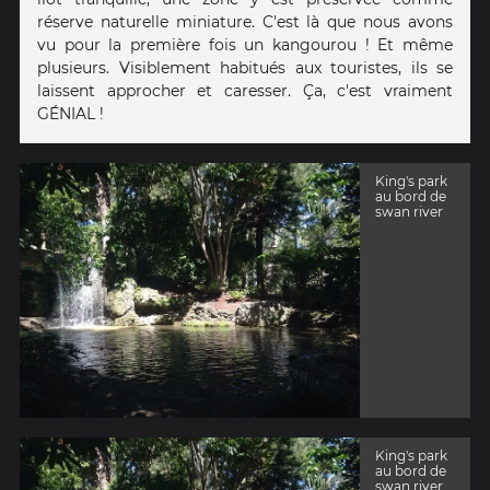
réserve naturelle miniature. C'est là que nous avons
vu pour la première fois un kangourou ! Et même
plusieurs. Visiblement habitués aux touristes, ils se
laissent approcher et caresser. Ça, c'est vraiment
GÉNIAL !
King's park
au bord de
swan river
King's park
au bord de
swan river