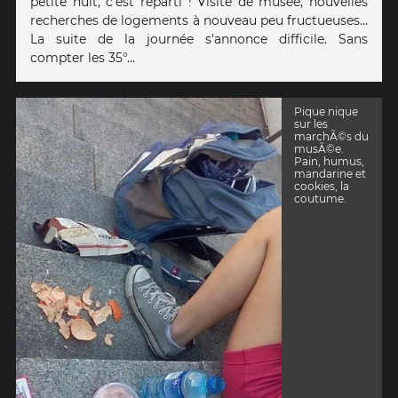
petite nuit, c'est reparti ! Visite de musée, nouvelles
recherches de logements à nouveau peu fructueuses...
La suite de la journée s'annonce difficile. Sans
compter les 35°...
Pique nique
sur les
marchÃ©s du
musÃ©e.
Pain, humus,
mandarine et
cookies, la
coutume.