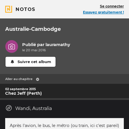
Se connecter
NOTOS
Essayez gratuitement !
Australie-Cambodge
Publié par
lauramathy
le 20 mai 2016
Suivre cet album
Aller au chapitre
02 septembre 2015
Chez Jeff (Perth)
Wandi, Australia
Après l'avion, le bus, le métro (ou train, ici c'est pareil)