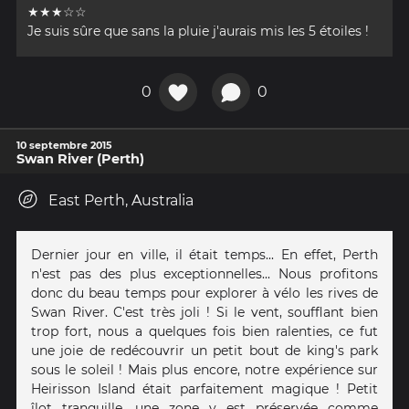
★★★☆☆
Je suis sûre que sans la pluie j'aurais mis les 5 étoiles !
0
0
10 septembre 2015
Swan River (Perth)
East Perth, Australia
Dernier jour en ville, il était temps... En effet, Perth
n'est pas des plus exceptionnelles... Nous profitons
donc du beau temps pour explorer à vélo les rives de
Swan River. C'est très joli ! Si le vent, soufflant bien
trop fort, nous a quelques fois bien ralenties, ce fut
une joie de redécouvrir un petit bout de king's park
sous le soleil ! Mais plus encore, notre expérience sur
Heirisson Island était parfaitement magique ! Petit
îlot tranquille, une zone y est préservée comme