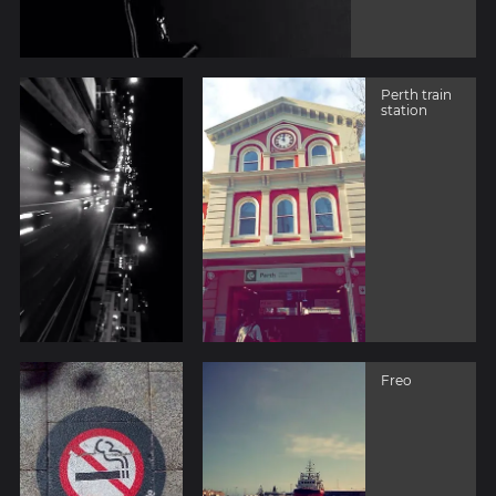
Perth train
station
Freo