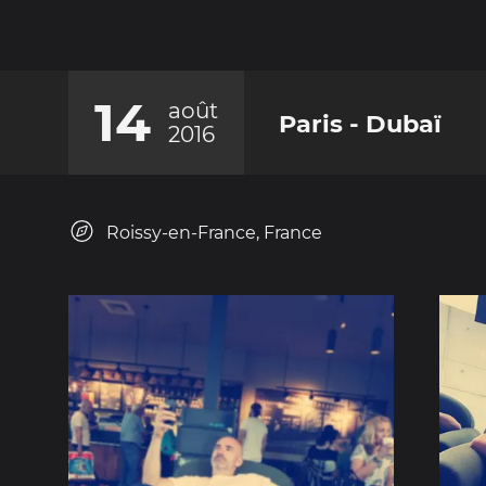
14
août
Paris - Dubaï
2016
Roissy-en-France, France