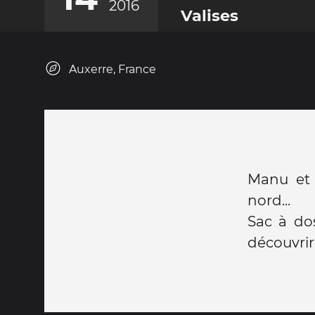
2016
Valises
Auxerre, France
Manu et 
nord...
Sac à dos
découvrir 