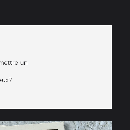
 mettre un
ieux?