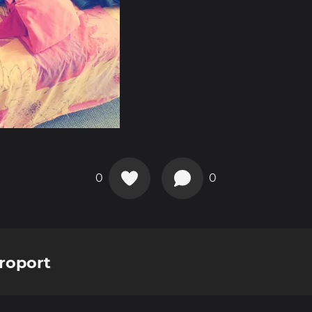
0
0
éroport