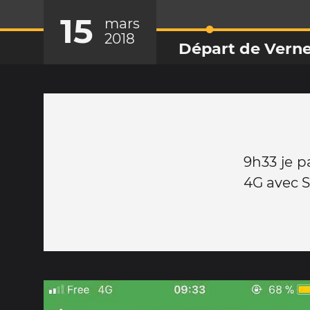
15
mars
2018
Départ de Verne
9h33 je p
4G avec S