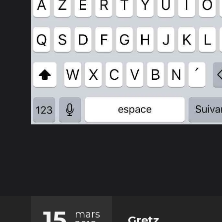
15
mars
Gretz