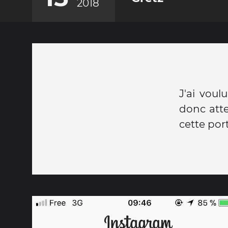
2018
J'ai voul
donc atte
cette por