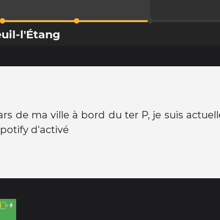
uil-l'Étang
ars de ma ville à bord du ter P, je suis actue
potify d'activé