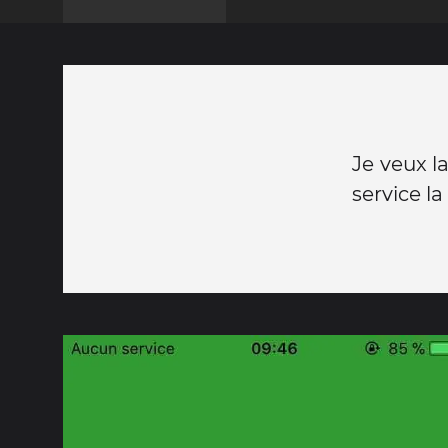
Je veux l
service l