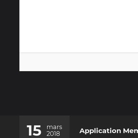
15
mars
Application Me
2018