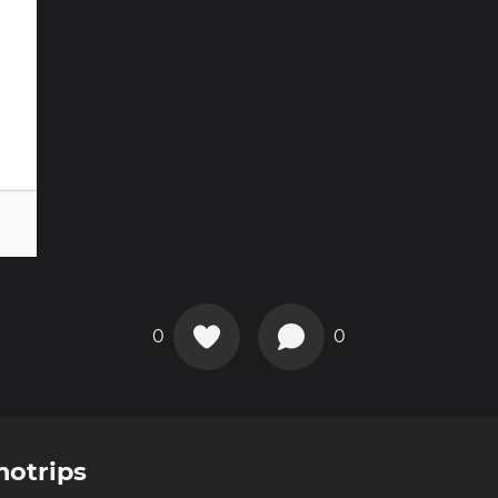
0
0
motrips