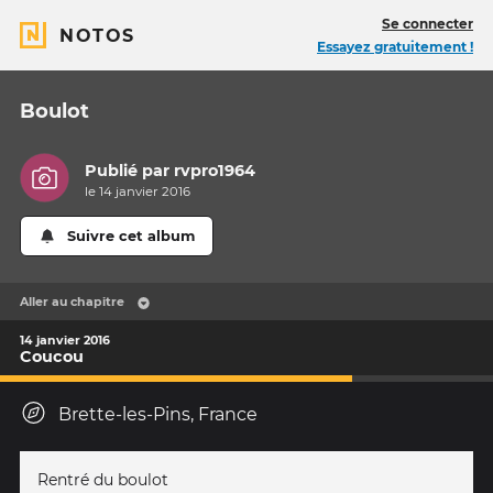
Se connecter
NOTOS
Essayez gratuitement !
Boulot
Publié par
rvpro1964
le 14 janvier 2016
Suivre cet album
Aller au chapitre
14 janvier 2016
Coucou
Brette-les-Pins, France
Rentré du boulot