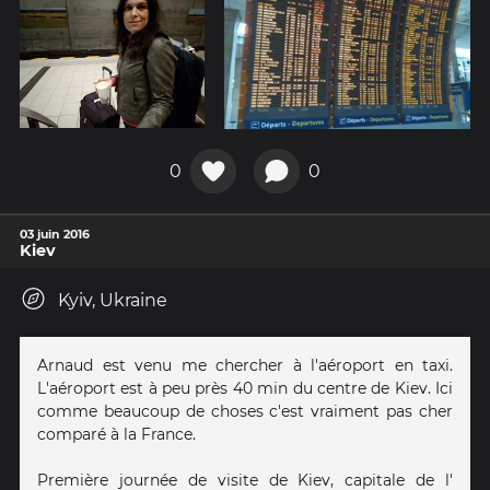
0
0
03 juin 2016
Kiev
Kyiv, Ukraine
Arnaud est venu me chercher à l'aéroport en taxi.
L'aéroport est à peu près 40 min du centre de Kiev. Ici
comme beaucoup de choses c'est vraiment pas cher
comparé à la France.
Première journée de visite de Kiev, capitale de l'