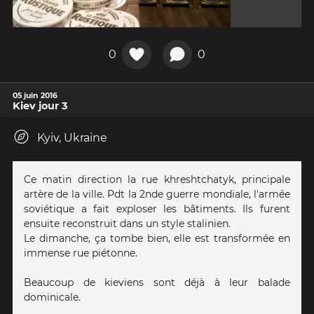
0
0
05 juin 2016
Kiev jour 3
Kyiv, Ukraine
Ce matin direction la rue khreshtchatyk, principale
artère de la ville. Pdt la 2nde guerre mondiale, l'armée
soviétique a fait exploser les bâtiments. Ils furent
ensuite reconstruit dans un style stalinien.
Le dimanche, ça tombe bien, elle est transformée en
immense rue piétonne.
Beaucoup de kieviens sont déjà à leur balade
dominicale.