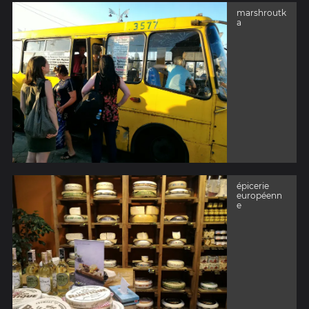
marshroutk
a
épicerie
européenn
e