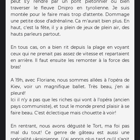
peut s'y rendre par un pont piétonnier ou bien
traverser le fleuve Dnipro en tyrolienne. Je suis
montée pour le faire mais trop d'attente. Dommage
une petite dose d'adrénaline. Ca m'aurait bien plus. En
haut, c'est la fête, il y a plein de jeux de plein air, des
hauts parleurs partout.
En tous cas, on a bien rit depuis la plage en voyant
ceux qui ne prenait pas assez de vitesse et repartaient
en arrière. Il faut ensuite les remonter à la force des
bras!
A 19h, avec Floriane, nous sommes allées à l'opéra de
Kiev, voir un magnifique ballet. Très beau, j'en ai
pleuré!
Ici il n'y a pas que les riches qui vont à l'opéra (ancien
pays communiste), et tout le monde prend plaisir à se
faire beau. C'est éclectique mais chouette à voir!
En rentrant, nous avons dégusté le Tort, ma foi pas
mal du tout! Ce genre de gâteau est aussi une
spécialité ukrainienne. (j'ai appris plus tard qu'il s'agit