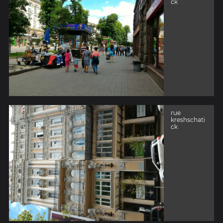
ck
rue
kreshschati
ck