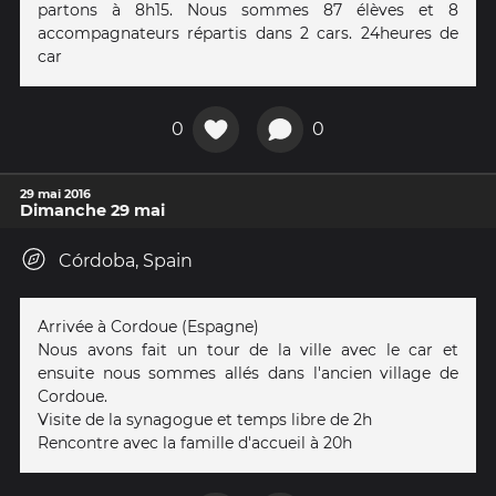
partons à 8h15. Nous sommes 87 élèves et 8
accompagnateurs répartis dans 2 cars. 24heures de
car
0
0
29 mai 2016
Dimanche 29 mai
Córdoba, Spain
Arrivée à Cordoue (Espagne)
Nous avons fait un tour de la ville avec le car et
ensuite nous sommes allés dans l'ancien village de
Cordoue.
Visite de la synagogue et temps libre de 2h
Rencontre avec la famille d'accueil à 20h