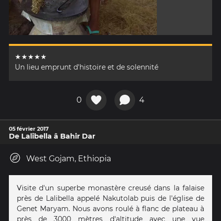
★★★★★
Un lieu emprunt d'histoire et de solennité
0
4
05 février 2017
De Lalibella â Bahir Dar
West Gojam, Ethiopia
Visite d'un superbe monastère creusé dans la falaise
près de Lalibella appelé Nakutolab puis de l'église de
Genet Maryam. Nous avons roulé à flanc de plateau à
près de 3000 mètres d'altitude avec une vue