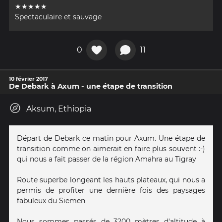
★★★★★
Spectaculaire et sauvage
0
11
10 février 2017
De Debark à Axum - une étape de transition
Aksum, Ethiopia
Départ de Debark ce matin pour Axum. Une étape de
transition comme on aimerait en faire plus souvent :-)
qui nous a fait passer de la région Amahra au Tigray
Route superbe longeant les hauts plateaux, qui nous a
permis de profiter une dernière fois des paysages
fabuleux du Siemen
Nous sommes passés de 3200 mètres d'altitude à