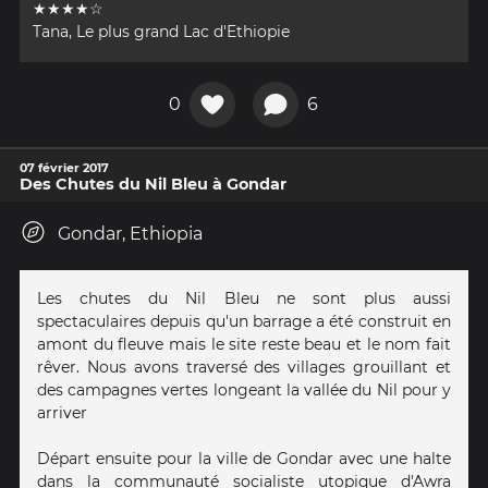
★★★★☆
Tana, Le plus grand Lac d'Ethiopie
0
6
07 février 2017
Des Chutes du Nil Bleu à Gondar
Gondar, Ethiopia
Les chutes du Nil Bleu ne sont plus aussi
spectaculaires depuis qu'un barrage a été construit en
amont du fleuve mais le site reste beau et le nom fait
rêver. Nous avons traversé des villages grouillant et
des campagnes vertes longeant la vallée du Nil pour y
arriver
Départ ensuite pour la ville de Gondar avec une halte
dans la communauté socialiste utopique d'Awra