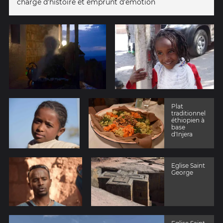
chargé d'histoire et emprunt d'émotion
Plat
traditionnel
éthiopien à
base
d'Injera
Eglise Saint
George