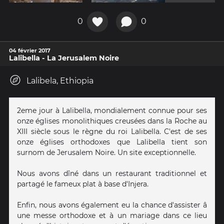
0
0
04 février 2017
Lalibella - La Jerusalem Noire
Lalibela, Ethiopia
2eme jour à Lalibella, mondialement connue pour ses
onze églises monolithiques creusées dans la Roche au
XIII siècle sous le règne du roi Lalibella. C'est de ses
onze églises orthodoxes que Lalibella tient son
surnom de Jerusalem Noire. Un site exceptionnelle.
Nous avons dîné dans un restaurant traditionnel et
partagé le fameux plat à base d'Injera.
Enfin, nous avons également eu la chance d'assister â
une messe orthodoxe et à un mariage dans ce lieu