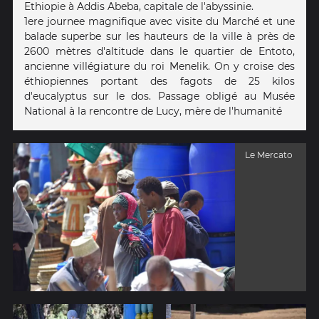
Ethiopie à Addis Abeba, capitale de l'abyssinie.
1ere journee magnifique avec visite du Marché et une
balade superbe sur les hauteurs de la ville à près de
2600 mètres d'altitude dans le quartier de Entoto,
ancienne villégiature du roi Menelik. On y croise des
éthiopiennes portant des fagots de 25 kilos
d'eucalyptus sur le dos. Passage obligé au Musée
National à la rencontre de Lucy, mère de l'humanité
Le Mercato