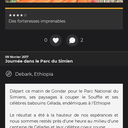
★★★★☆
Des forteresses imprenables
0
2
09 février 2017
Journée dans le Parc du Simien
Debark, Ethiopia
Départ ce matin de Gondar pour le Parc National du
Simiens, ses paysages à couper le Souffle et ses
célèbres babouins Gélada, endémiques à l'Ethiopie
Le résultat a été à la hauteur de nos espérances et
nous sommes restés près d'une heure au milieu d'une
centaine de Géladas et leur célèbre coeur rouge