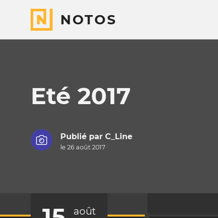
NOTOS
Eté 2017
Publié par
C_Line
le 26 août 2017
15
août