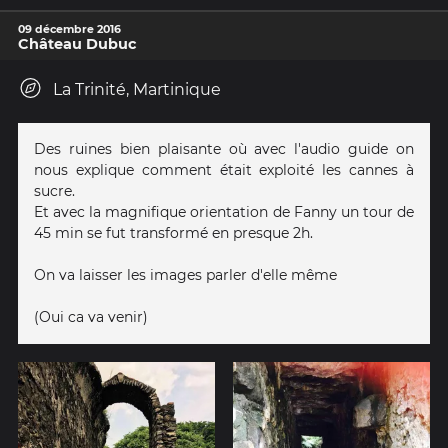
09 décembre 2016
Château Dubuc
La Trinité, Martinique
Des ruines bien plaisante où avec l'audio guide on
nous explique comment était exploité les cannes à
sucre.
Et avec la magnifique orientation de Fanny un tour de
45 min se fut transformé en presque 2h.
On va laisser les images parler d'elle même
(Oui ca va venir)