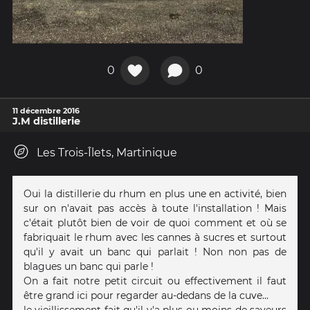
0
0
11 décembre 2016
J.M distillerie
Les Trois-Îlets, Martinique
Oui la distillerie du rhum en plus une en activité, bien
sur on n'avait pas accès à toute l'installation ! Mais
c'était plutôt bien de voir de quoi comment et où se
fabriquait le rhum avec les cannes à sucres et surtout
qu'il y avait un banc qui parlait ! Non non pas de
blagues un banc qui parle !
On a fait notre petit circuit ou effectivement il faut
être grand ici pour regarder au-dedans de la cuve...
le vieillissement fait qu'il y'a plus ou moins de saveurs