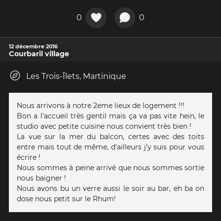
0
0
12 décembre 2016
Courbaril village
Les Trois-Îlets, Martinique
Nous arrivons à notre 2eme lieux de logement !!!
Bon a l'accueil très gentil mais ça va pas vite hein, le
studio avec petite cuisine nous convient très bien !
La vue sur la mer du balcon, certes avec des toits
entre mais tout de même, d'ailleurs j'y suis pour vous
écrire !
Nous sommes à peine arrivé que nous sommes sortie
nous baigner !
Nous avons bu un verre aussi le soir au bar, eh ba on
dose nous petit sur le Rhum!