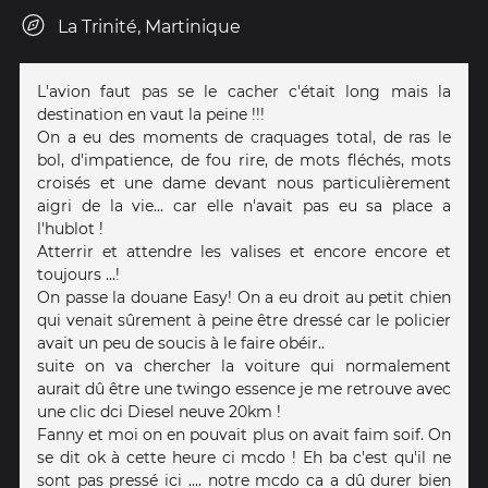
La Trinité, Martinique
L'avion faut pas se le cacher c'était long mais la
destination en vaut la peine !!!
On a eu des moments de craquages total, de ras le
bol, d'impatience, de fou rire, de mots fléchés, mots
croisés et une dame devant nous particulièrement
aigri de la vie... car elle n'avait pas eu sa place a
l'hublot !
Atterrir et attendre les valises et encore encore et
toujours ...!
On passe la douane Easy! On a eu droit au petit chien
qui venait sûrement à peine être dressé car le policier
avait un peu de soucis à le faire obéir..
suite on va chercher la voiture qui normalement
aurait dû être une twingo essence je me retrouve avec
une clic dci Diesel neuve 20km !
Fanny et moi on en pouvait plus on avait faim soif. On
se dit ok à cette heure ci mcdo ! Eh ba c'est qu'il ne
sont pas pressé ici .... notre mcdo ca a dû durer bien