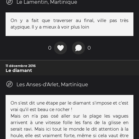
Le Lamentin, Martinique
On y a fait que traverser au final, ville pas très
atypique. Il y a mieux à voir plus loin
0
0
11 décembre 2016
Le diamant
Les Anses-d'Arlet, Martinique
On s'est dit une étape par le diamant s'impose et c'est
vrai qu'il est beau ce rocher !
Mais on n'a pas osé aller sur la plage les vagues
arrivent à une vitesse folle les fans de la glisse en
serait ravi. Mais ici tout le monde le dit attention à la
houle, elle est vraiment forte, même si cela vaut être