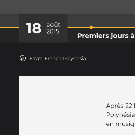
18
août
2015
Premiers jours à
Fa'a'ā, French Polynesia
Après 22 
Polynésie 
en musiqu