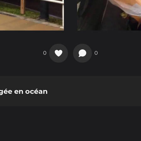
0
0
ngée en océan