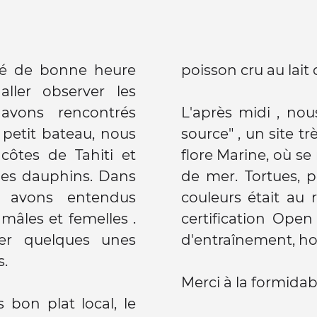
evé de bonne heure
poisson cru au lait 
ller observer les
avons rencontrés
L'après midi , no
 petit bateau, nous
source" , un site t
côtes de Tahiti et
flore Marine, où s
des dauphins. Dans
de mer. Tortues, p
s avons entendus
couleurs était au
 mâles et femelles .
certification Ope
quelques unes
d'entraînement, hou
s.
Merci à la formidab
s bon plat local, le