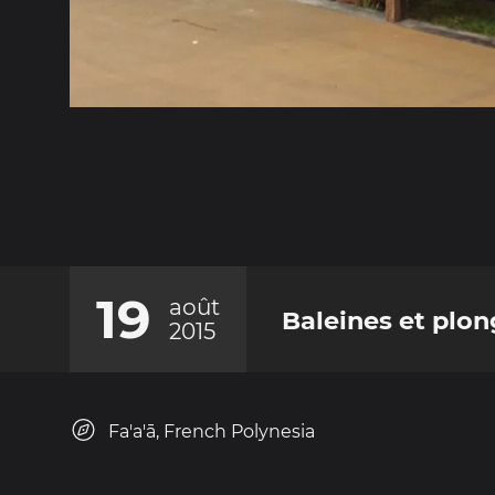
19
août
Baleines et plo
2015
Fa'a'ā, French Polynesia