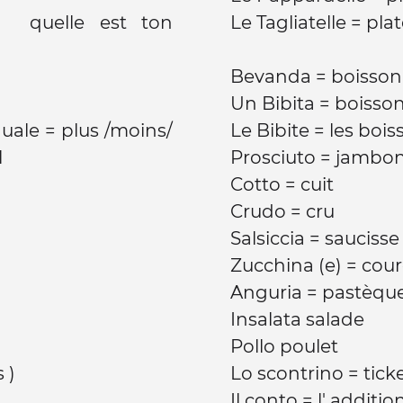
?= quelle est ton
Le Tagliatelle = pla
Bevanda = boisso
Un Bibita = boi
guale = plus /moins/
Le Bibite = les boi
l
Prosciuto = jambo
Cotto = cuit
Crudo = cru
Salsiccia = sauciss
Zucchina (e) = cour
Anguria = pastèqu
Insalata salade
?
Pollo poulet
 )
Lo scontrino = tick
Il conto = l' additio