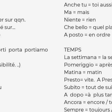
Anche tu = toi auss
Ma = mais
er sur qqn.
Niente = rien
 sur...
Che bello = quel pla
)
A posto = en ordre
rti porta portiamo
TEMPS
La settimana = la 
ilité. ..)
Pomeriggio = aprè
Matina = matin
Presto= vite. A Pre
vu
Subito = tout de su
A dopo =à plus ta
Ancora = encore / 
Sempre = toujours /