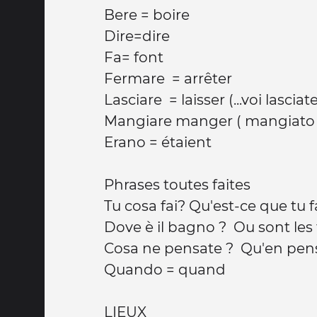
Bere = boire
Dire=dire
Fa= font
Fermare = arrêter
Lasciare = laisser (...voi lasciat
Mangiare manger ( mangiato j
Erano = étaient
Phrases toutes faites
Tu cosa fai? Qu'est-ce que tu 
Dove è il bagno ? Ou sont les 
Cosa ne pensate ? Qu'en pen
Quando = quand
LIEUX