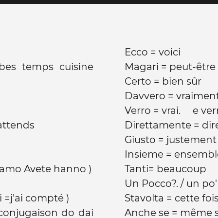
Ecco = voici
bes temps cuisine
Magari = peut-être
Certo = bien sûr
Davvero = vraimen
Verro = vrai. e verr
 attends
Direttamente = di
Giusto = justemen
Insieme = ensemb
biamo Avete hanno )
Tanti= beaucoup
Un Pocco?. / un po
 =j'ai compté )
Stavolta = cette foi
conjugaison do dai
Anche se = même s