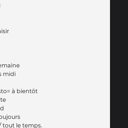
i
isir
semaine
s midi
sto= à bientôt
ite
rd
toujours
 tout le temps.