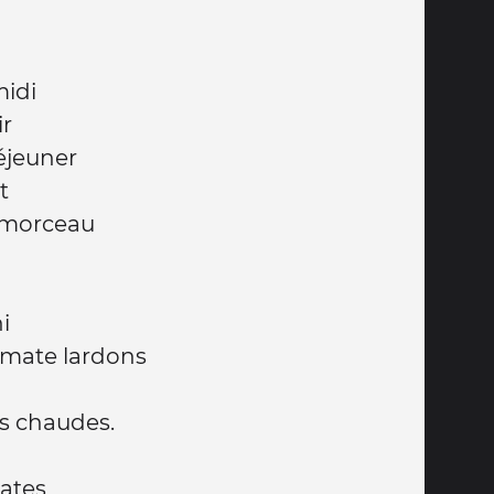
midi
ir
déjeuner
rt
le morceau
ni
tomate lardons
es chaudes.
s
lates