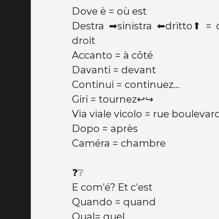
Dove è = où est
Destra ➡sinistra ⬅dritto⬆ = 
droit
Accanto = à côté
Davanti = devant
Continui = continuez...
Giri = tournez↩↪
Via viale vicolo = rue boulevard
Dopo = après
Caméra = chambre
❓❔
E com'é? Et c'est
Quando = quand
Qual= quel