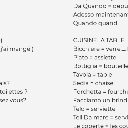
Da Quando = depu
Adesso maintenan
Quando quand
e)
CUISINE...A TABLE
'ai mangé )
Bicchiere = verre.....
Piato = assiette
Bottiglia = bouteill
Tavola = table
fais?
Sedia = chaise
toilettes ?
Forchetta = fourch
sez vous?
Facciamo un brindi
Telo = serviette
Teli Da mare = serv
Le coperte = les c