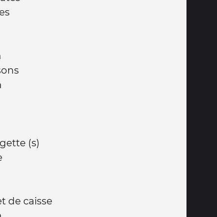
tes
n
sson
ssons
n
e
gette (s)
e
et de caisse
n