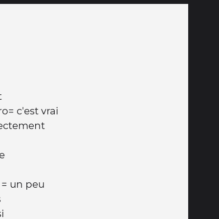
t
o= c'est vrai
rectement
t
le
' = un peu
s
i