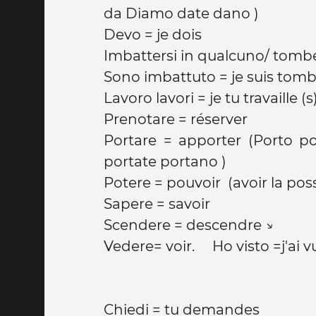
da Diamo date dano )
Devo = je dois
Imbattersi in qualcuno/ tomb
Sono imbattuto = je suis tombé
Lavoro lavori = je tu travaille (s
Prenotare = réserver
Portare = apporter (Porto po
portate portano )
Potere = pouvoir (avoir la possib
Sapere = savoir
Scendere = descendre ↘
Vedere= voir. Ho visto =j'ai 
Chiedi = tu demandes