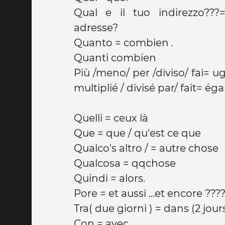
Qual e il tuo indirezzo??
adresse?
Quanto = combien .
Quanti combien
Più /meno/ per /diviso/ fai= u
multiplié / divisé par/ fait= éga
Quelli = ceux là
Que = que / qu'est ce que
Qualco's altro / = autre chose
Qualcosa = qqchose
Quindi = alors.
Pore = et aussi ...et encore ???
Tra( due giorni ) = dans (2 jours
Con = avec