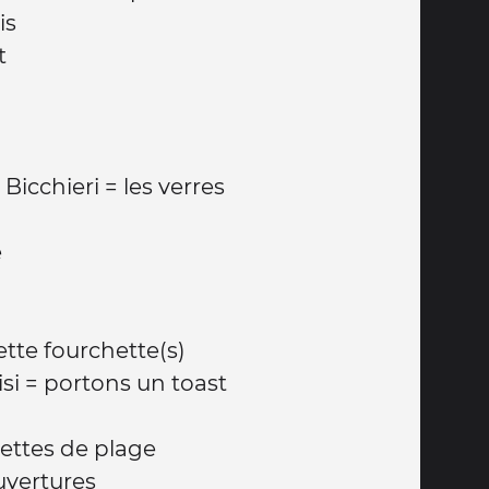
is
t
I Bicchieri = les verres
e
ette fourchette(s)
si = portons un toast
iettes de plage
ouvertures