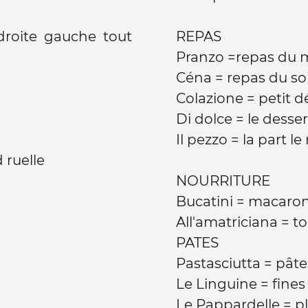
droite gauche tout
REPAS
Pranzo =repas du 
Céna = repas du so
Colazione = petit 
Di dolce = le desse
Il pezzo = la part 
 ruelle
NOURRITURE
Bucatini = macaro
All'amatriciana = 
PATES
Pastasciutta = pât
Le Linguine = fine
Le Pappardelle = p