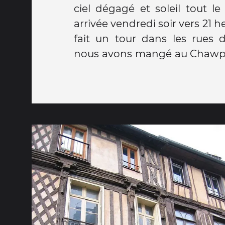
ciel dégagé et soleil tout l
exprimées précédemment 
arrivée vendredi soir vers 21 
opinion personnelle et que j
fait un tour dans les rues 
nous avons mangé au Chawp 