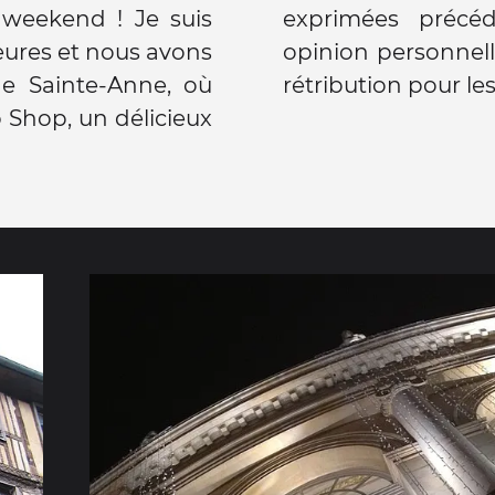
e weekend ! Je suis
relèvent de mon
heures et nous avons
e n'ai perçu aucune
de Sainte-Anne, où
rétribution pour le
Shop, un délicieux