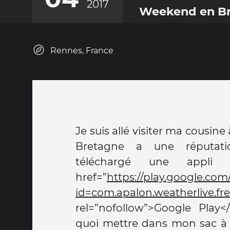
2017
Weekend en B
Rennes, France
Je suis allé visiter ma cousine
Bretagne a une réputation
téléchargé une appli
href=”
https://play.google.com
id=com.apalon.weatherlive.fr
rel=”nofollow”>Google Play<
Rennes avant de prendre 
quoi mettre dans mon sac à d
d’après-midi. Je souhaite cla