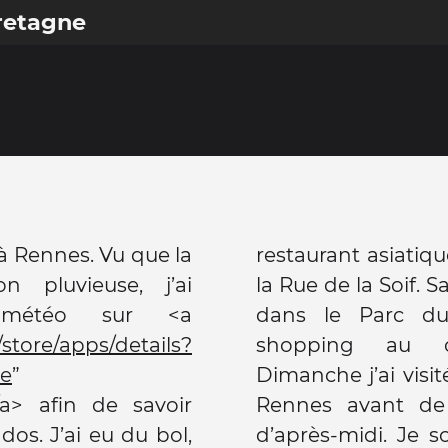
retagne
 à Rennes. Vu que la
restaurant asiatiq
 pluvieuse, j’ai
la Rue de la Soif. 
 météo sur <a
dans le Parc du
/store/apps/details?
shopping au c
ee
”
Dimanche j’ai visité le Musée des Beaux-Arts de
/a> afin de savoir
mon train en fin
os. J’ai eu du bol,
rifier que les idées