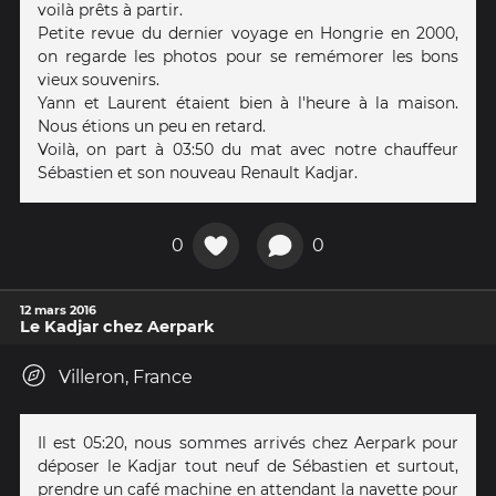
voilà prêts à partir.
Petite revue du dernier voyage en Hongrie en 2000,
on regarde les photos pour se remémorer les bons
vieux souvenirs.
Yann et Laurent étaient bien à l'heure à la maison.
Nous étions un peu en retard.
Voilà, on part à 03:50 du mat avec notre chauffeur
Sébastien et son nouveau Renault Kadjar.
0
0
12 mars 2016
Le Kadjar chez Aerpark
Villeron, France
Il est 05:20, nous sommes arrivés chez Aerpark pour
déposer le Kadjar tout neuf de Sébastien et surtout,
prendre un café machine en attendant la navette pour