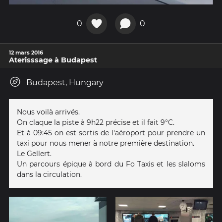
0
0
12 mars 2016
Aterisssage à Budapest
Budapest, Hungary
Nous voilà arrivés.
On claque la piste à 9h22 précise et il fait 9°C.
Et à 09:45 on est sortis de l'aéroport pour prendre un
taxi pour nous mener à notre première destination.
Le Gellert.
Un parcours épique à bord du Fo Taxis et les slaloms
dans la circulation.