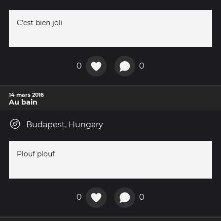
C'est bien joli
0
0
14 mars 2016
Au bain
Budapest, Hungary
Plouf plouf
0
0