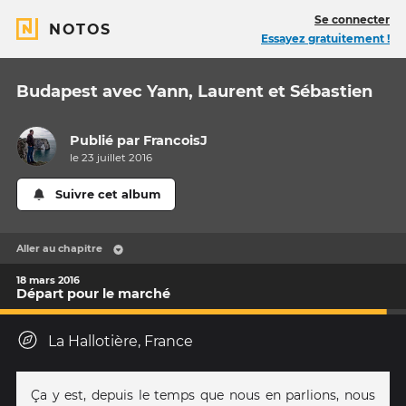
Se connecter
NOTOS
Essayez gratuitement !
Budapest avec Yann, Laurent et Sébastien
Publié par
FrancoisJ
le 23 juillet 2016
Suivre cet album
Aller au chapitre
18 mars 2016
Départ pour le marché
La Hallotière, France
Ça y est, depuis le temps que nous en parlions, nous