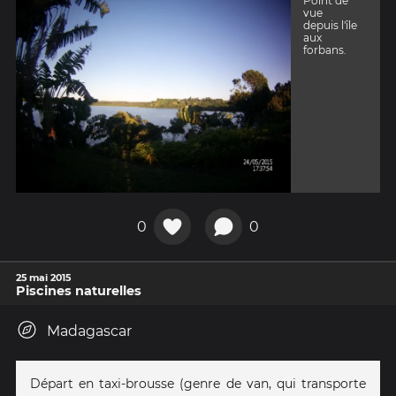
Point de
vue
depuis l'île
aux
forbans.
0
0
25 mai 2015
Piscines naturelles
Madagascar
Départ en taxi-brousse (genre de van, qui transporte