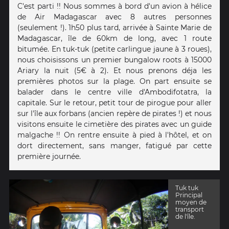
C'est parti !! Nous sommes à bord d'un avion à hélice
de Air Madagascar avec 8 autres personnes
(seulement !). 1h50 plus tard, arrivée à Sainte Marie de
Madagascar, île de 60km de long, avec 1 route
bitumée. En tuk-tuk (petite carlingue jaune à 3 roues),
nous choisissons un premier bungalow roots à 15000
Ariary la nuit (5€ à 2). Et nous prenons déja les
premières photos sur la plage. On part ensuite se
balader dans le centre ville d'Ambodifotatra, la
capitale. Sur le retour, petit tour de pirogue pour aller
sur l'île aux forbans (ancien repère de pirates !) et nous
visitons ensuite le cimetière des pirates avec un guide
malgache !! On rentre ensuite à pied à l'hôtel, et on
dort directement, sans manger, fatigué par cette
première journée.
Tuk tuk
Principal
moyen de
transport
de l'île.