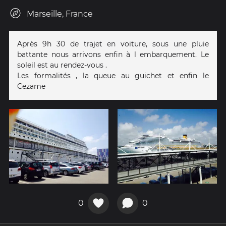
Marseille, France
Après 9h 30 de trajet en voiture, sous une pluie
battante nous arrivons enfin à l embarquement. Le
soleil est au rendez-vous .
Les formalités , la queue au guichet et enfin le
Cezame
0
0