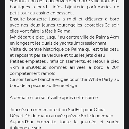
continuation de la découverte de notre ville flottante,
boutiques a bord , infos bijouterie parfumeries un
petit tour au casino en passant .
Ensuite bronzette jusqu a midi et déjeuner à bord
avec nos deux jeunes tourangelles adorables.Ce soir
elles vont faire la fête à Palma .
14h départ à pied jusqu ' au centre ville de Palma 4km
en longeant les quais de yachts .impressionnant
Visite du centre historique de Palma qui est très beau
et reposant par sa verdure et tous les jets d eau
Petites emplettes , rafraîchissements, et retour à pied
4km a18h30Nous sommes arrivées à bord a 20h
complètement ramolo
Ce soir tenue blanche exigée pour thé White Party au
bord de la piscine au 11ème étage
A demain si on se réveille après cette soirée
Journée en mer en direction SudEst pour Olbia.
Départ 4h du matin arrivée prévue 8h le lendemain
Aujourd'hui bronzette toute la journée et soirée
italienne ce soir.