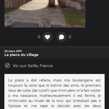
0
0
02 mars 2017
La place du village
Vic-sur-Seille, France
La place a été refaite, mais ma boulangerie est
toujours là, ainsi que le bistrot des amis, le premiers
lieux de culte (de cuite?) que m'on père m'a fait visiter
a ma naissance, malheureusement il est fermé, je
m'incruste au musé de la tour qui (n'existait pas a
l'poque et me tape la discute avec les deux