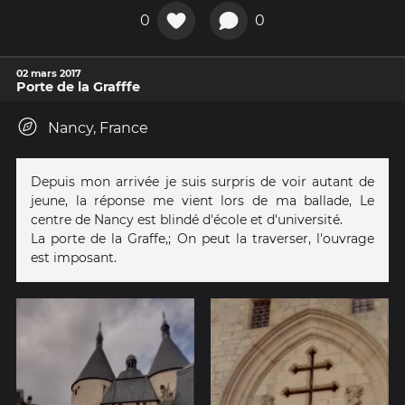
0
0
02 mars 2017
Porte de la Grafffe
Nancy, France
Depuis mon arrivée je suis surpris de voir autant de
jeune, la réponse me vient lors de ma ballade, Le
centre de Nancy est blindé d'école et d'université.
La porte de la Graffe,; On peut la traverser, l'ouvrage
est imposant.