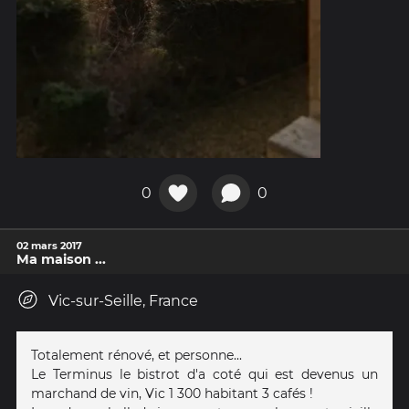
0
0
02 mars 2017
Ma maison ...
Vic-sur-Seille, France
Totalement rénové, et personne...
Le Terminus le bistrot d'a coté qui est devenus un
marchand de vin, Vic 1 300 habitant 3 cafés !