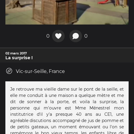
0
0
02 mars 2017
La surprise !
Vic-sur-Seille, France
Je retrouve ma vieille dame sur le pont de la seille, et
elle me conduit à une maison a quelque mètre et me
dit de sonner à la porte, et voila la surprise, la
personne qui m'ouvre est Mme Ménestrel mon
institutrice d'il y'a presque 40 ans au CE1, une
agréable discutions accompagné de jus de pomme et
de petits gateaux, un moment émouvant ou l'on se
remémore le bon vieux temps, les enfants libre de