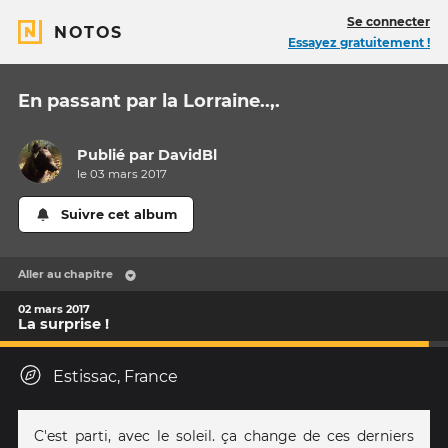
Se connecter
NOTOS
Essayez gratuitement !
En passant par la Lorraine..,.
Publié par
DavidBl
le 03 mars 2017
Suivre cet album
Aller au chapitre
02 mars 2017
La surprise !
Estissac, France
C'est parti, avec le soleil. ça change de ces derniers