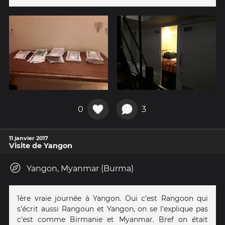
0
3
11 janvier 2017
Visite de Yangon
Yangon, Myanmar (Burma)
1ère vraie journée à Yangon. Oui c'est Rangoon qui
s'écrit aussi Rangoun et Yangon, on se l'explique pas
c'est comme Birmanie et Myanmar. Bref on était