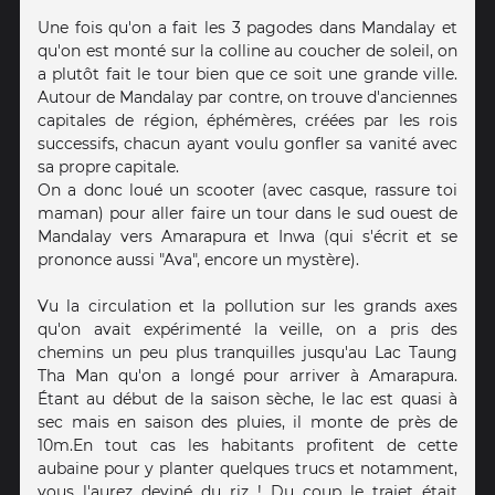
Une fois qu'on a fait les 3 pagodes dans Mandalay et
qu'on est monté sur la colline au coucher de soleil, on
a plutôt fait le tour bien que ce soit une grande ville.
Autour de Mandalay par contre, on trouve d'anciennes
capitales de région, éphémères, créées par les rois
successifs, chacun ayant voulu gonfler sa vanité avec
sa propre capitale.
On a donc loué un scooter (avec casque, rassure toi
maman) pour aller faire un tour dans le sud ouest de
Mandalay vers Amarapura et Inwa (qui s'écrit et se
prononce aussi "Ava", encore un mystère).
Vu la circulation et la pollution sur les grands axes
qu'on avait expérimenté la veille, on a pris des
chemins un peu plus tranquilles jusqu'au Lac Taung
Tha Man qu'on a longé pour arriver à Amarapura.
Étant au début de la saison sèche, le lac est quasi à
sec mais en saison des pluies, il monte de près de
10m.En tout cas les habitants profitent de cette
aubaine pour y planter quelques trucs et notamment,
vous l'aurez deviné du riz ! Du coup le trajet était