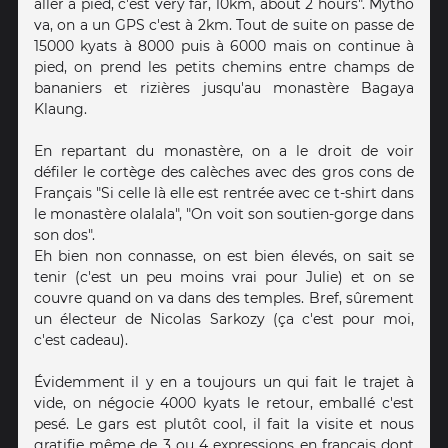
aller à pied, c'est very far, 10km, about 2 hours". Mytho
va, on a un GPS c'est à 2km. Tout de suite on passe de
15000 kyats à 8000 puis à 6000 mais on continue à
pied, on prend les petits chemins entre champs de
bananiers et rizières jusqu'au monastère Bagaya
Klaung.
En repartant du monastère, on a le droit de voir
défiler le cortège des calèches avec des gros cons de
Français "Si celle là elle est rentrée avec ce t-shirt dans
le monastère olalala", "On voit son soutien-gorge dans
son dos".
Eh bien non connasse, on est bien élevés, on sait se
tenir (c'est un peu moins vrai pour Julie) et on se
couvre quand on va dans des temples. Bref, sûrement
un électeur de Nicolas Sarkozy (ça c'est pour moi,
c'est cadeau).
Évidemment il y en a toujours un qui fait le trajet à
vide, on négocie 4000 kyats le retour, emballé c'est
pesé. Le gars est plutôt cool, il fait la visite et nous
gratifie même de 3 ou 4 expressions en français dont