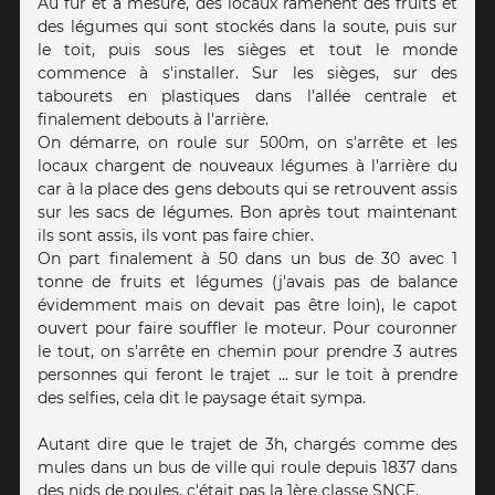
Au fur et à mesure, des locaux ramènent des fruits et
des légumes qui sont stockés dans la soute, puis sur
le toit, puis sous les sièges et tout le monde
commence à s'installer. Sur les sièges, sur des
tabourets en plastiques dans l'allée centrale et
finalement debouts à l'arrière.
On démarre, on roule sur 500m, on s'arrête et les
locaux chargent de nouveaux légumes à l'arrière du
car à la place des gens debouts qui se retrouvent assis
sur les sacs de légumes. Bon après tout maintenant
ils sont assis, ils vont pas faire chier.
On part finalement à 50 dans un bus de 30 avec 1
tonne de fruits et légumes (j'avais pas de balance
évidemment mais on devait pas être loin), le capot
ouvert pour faire souffler le moteur. Pour couronner
le tout, on s'arrête en chemin pour prendre 3 autres
personnes qui feront le trajet ... sur le toit à prendre
des selfies, cela dit le paysage était sympa.
Autant dire que le trajet de 3h, chargés comme des
mules dans un bus de ville qui roule depuis 1837 dans
des nids de poules, c'était pas la 1ère classe SNCF.