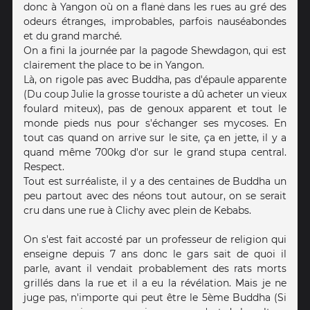
donc à Yangon où on a flanė dans les rues au gré des
odeurs étranges, improbables, parfois nauséabondes
et du grand marché.
On a fini la journée par la pagode Shewdagon, qui est
clairement the place to be in Yangon.
Là, on rigole pas avec Buddha, pas d'épaule apparente
(Du coup Julie la grosse touriste a dû acheter un vieux
foulard miteux), pas de genoux apparent et tout le
monde pieds nus pour s'échanger ses mycoses. En
tout cas quand on arrive sur le site, ça en jette, il y a
quand même 700kg d'or sur le grand stupa central.
Respect.
Tout est surréaliste, il y a des centaines de Buddha un
peu partout avec des néons tout autour, on se serait
cru dans une rue à Clichy avec plein de Kebabs.
On s'est fait accosté par un professeur de religion qui
enseigne depuis 7 ans donc le gars sait de quoi il
parle, avant il vendait probablement des rats morts
grillés dans la rue et il a eu la révélation. Mais je ne
juge pas, n'importe qui peut être le 5ème Buddha (Si