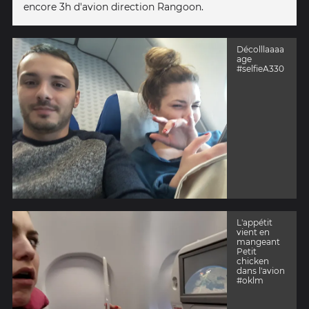
encore 3h d'avion direction Rangoon.
Décolllaaaa
age
#selfieA330
L'appétit
vient en
mangeant
Petit
chicken
dans l'avion
#oklm