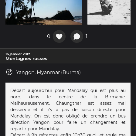
0
1
16 janvier 2017
Montagnes russes
Yangon, Myanmar (Burma)
Départ aujourd'hui pour Mandalay qui est plus au
nord, dans le centre de la Birmanie.
Malheureusement, Chaungthar est assez mal
desservie et il n'y a pas de liaison directe pour
Mandalay. On est donc obligé de prendre un bus
direction Yangon pour faire un changement et
repartir pour Mandalay.
Départ à 9h pétantes, enfin 10h30 quoi, et roule ma