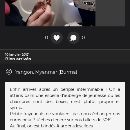
0
0
10 janvier 2017
Bien arrivés
Yangon, Myanmar (Burma)
Enfin arrivés après un périple interminable ! On a
atteris dans une espèce d'auberge de jeunesse où les
chambres sont des boxes, c'est plutôt propre et
sympa.
Petite frayeur, ils ne voulaient pas nous échanger nos
euros pour 3 tâches d'encre sur nos billets de 50€.
Au final, on est blindés #largentdesallocs