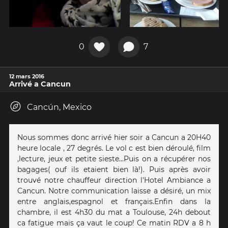
0
7
12 mars 2016
Arrivé a Cancun
Cancún, Mexico
Nous sommes donc arrivé hier soir a Cancun a 20H40
heure locale , 27 degrés. Le vol c est bien déroulé, film
,lecture, jeux et petite sieste...Puis on a récupérer nos
bagages( ouf ils etaient bien là!). Puis après avoir
trouvé notre chauffeur direction l'Hotel Ambiance a
Cancun. Notre communication laisse a désiré, un mix
entre anglais,espagnol et français.Enfin dans la
chambre, il est 4h30 du mat a Toulouse, 24h debout
ca fatigue mais ça vaut le coup! Ce matin RDV a 8 h