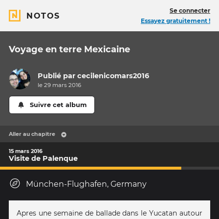
Se connecter
NOTOS
Essayez gratuitement !
Voyage en terre Mexicaine
Publié par
cecilenicomars2016
le 29 mars 2016
Suivre cet album
Aller au chapitre
15 mars 2016
Visite de Palenque
München-Flughafen, Germany
Apres une semaine de ballade dans le Yucatan autour