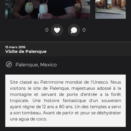
0
0
15 mars 2016
Visite de Palenque
Palenque, Mexico
Site classé au Patrimoine mondial de l'Unesco. Nous
visitons le site de Palenque, majestueux adossé à la
montagne et servant de porte d'entrée a la forêt
tropicale. Une histoire fantastique d'un souverain
ayant règne de 12 ans a 80 ans. Un des temples a servi
a son tombeau. Avant de partir et pour se déshydrater
una agua de coco.