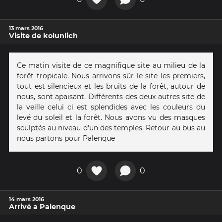
13 mars 2016
Visite de kolunlich
Ce matin visite de ce magnifique site au milieu de la
forêt tropicale. Nous arrivons sûr le site les premiers,
tout est silencieux et les bruits de la forêt, autour de
nous, sont apaisant. Différents des deux autres site de
la veille celui ci est splendides avec les couleurs du
levé du soleil et la forêt. Nous avons vu des masques
sculptés au niveau d'un des temples. Retour au bus au
nous partons pour Palenque
0
0
14 mars 2016
Arrivé a Palenque