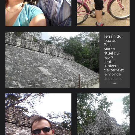
Terrain du
jeux de
Balle
Match
rituel qui
repr?
sentait
l'univers
ciel terre et
le monde
des morts.
...
La balle
etait le
soleil et le
but
principal
etait de
faire passer
la balle
dans l
anneau
adverse
seulement
avec les